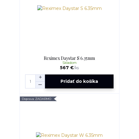
Reximex Daystar S 6.35mm
Skladom
567 €
/
ks
Pridať do košíka
Doprava ZADARMO