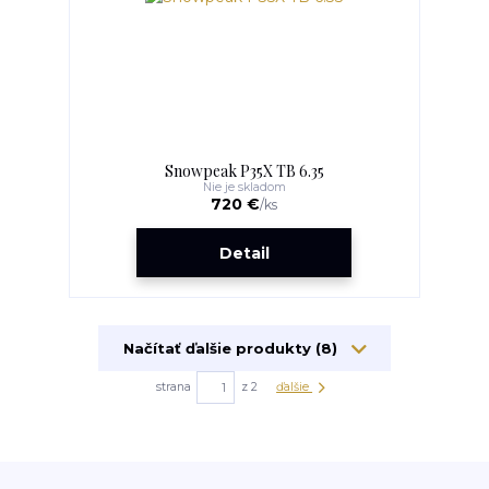
Snowpeak P35X TB 6.35
Nie je skladom
720 €
/
ks
Detail
Načítať ďalšie produkty (8)
strana
z 2
ďalšie