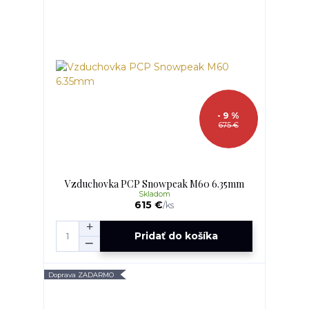
- 9 %
675 €
Vzduchovka PCP Snowpeak M60 6.35mm
Skladom
615 €
/
ks
Pridať do košíka
Doprava ZADARMO