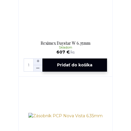
Reximex Daystar W 6.35mm
Skladom
607 €
/
ks
Pridať do košíka