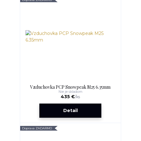
Vzduchovka PCP Snowpeak M25 6.35mm
Nie je skladom
435 €
/
ks
Detail
Doprava ZADARMO