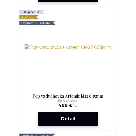
TOP produkt
Novinka
Doprava ZADARMO
Pcp vzduchovka Artemis M22 6.35mm
Nie je skladom
499 €
/
ks
Detail
Doprava ZADARMO