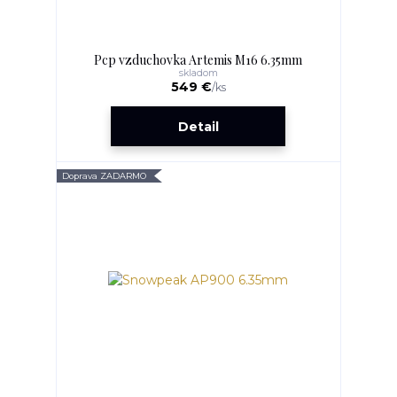
Pcp vzduchovka Artemis M16 6.35mm
skladom
549 €
/
ks
Detail
Doprava ZADARMO