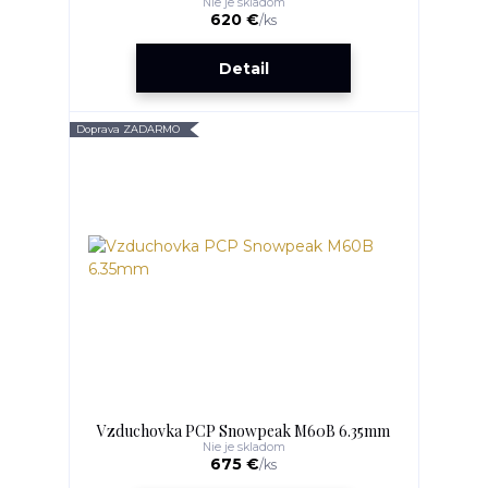
Nie je skladom
620 €
/
ks
Detail
Doprava ZADARMO
Vzduchovka PCP Snowpeak M60B 6.35mm
Nie je skladom
675 €
/
ks