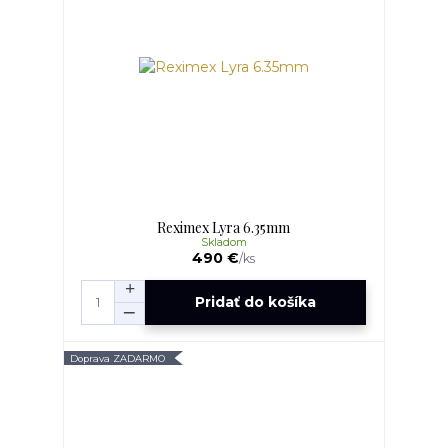
Reximex Lyra 6.35mm
Skladom
490 €
/
ks
Pridať do košíka
Doprava ZADARMO