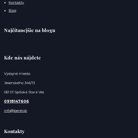
Kontakty
Blog
Najčítanejšie na blogu
Kde nás nájdete
Výdajné miesto
Jesenského 346/13
061 01 Spišská Stará Ves
0918147606
info@beret.sk
Kontakty