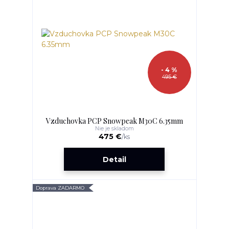
- 4 %
495 €
Vzduchovka PCP Snowpeak M30C 6.35mm
Nie je skladom
475 €
/
ks
Detail
Doprava ZADARMO