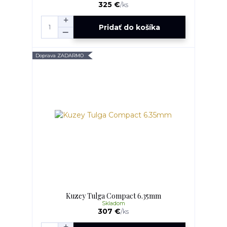
325 €
/
ks
Pridať do košíka
Doprava ZADARMO
Kuzey Tulga Compact 6.35mm
Skladom
307 €
/
ks