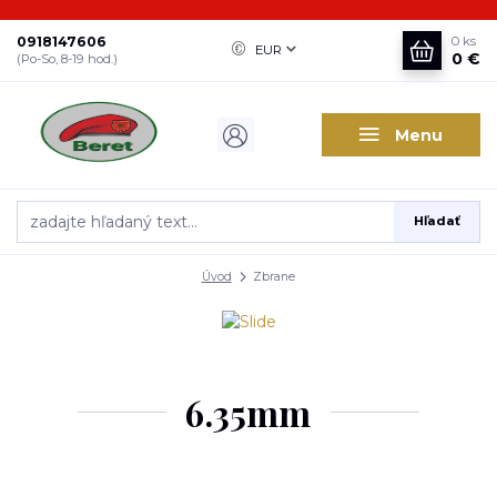
0918147606
0
ks
EUR
0 €
(Po-So, 8-19 hod.)
Menu
Hľadať
Úvod
Zbrane
6.35mm