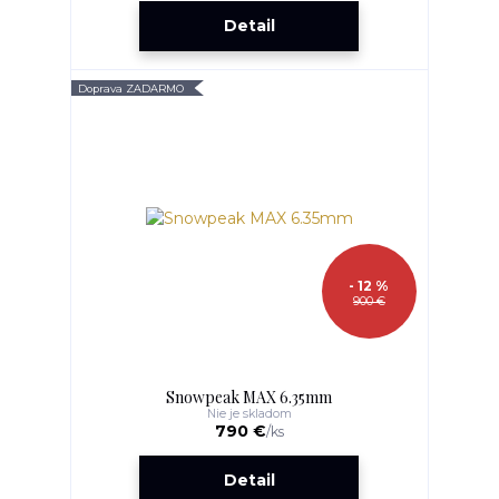
Detail
Doprava ZADARMO
- 12 %
900 €
Snowpeak MAX 6.35mm
Nie je skladom
790 €
/
ks
Detail