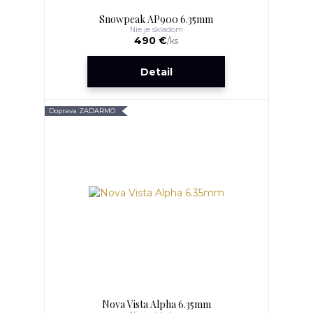
Snowpeak AP900 6.35mm
Nie je skladom
490 €
/
ks
Detail
Doprava ZADARMO
Nova Vista Alpha 6.35mm