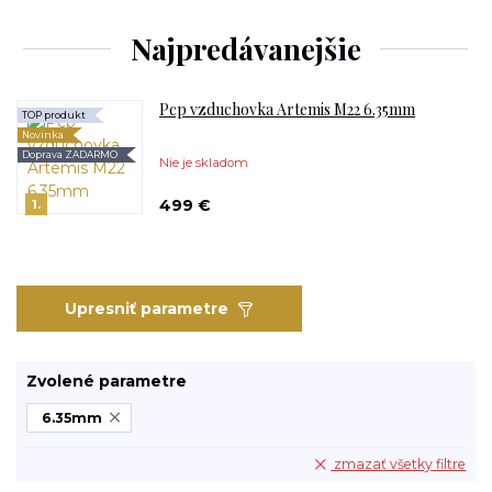
Najpredávanejšie
Pcp vzduchovka Artemis M22 6.35mm
TOP produkt
Novinka
Doprava ZADARMO
Nie je skladom
499 €
1.
Upresniť parametre
Zvolené parametre
6.35mm
zmazať všetky filtre