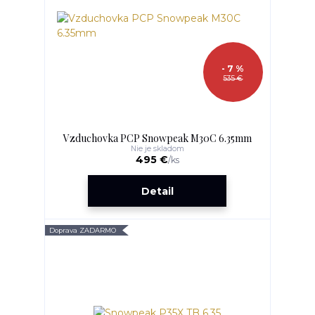
- 7 %
535 €
Vzduchovka PCP Snowpeak M30C 6.35mm
Nie je skladom
495 €
/
ks
Detail
Doprava ZADARMO