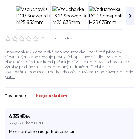
Ohodnotiť produkt
Snowpeak M25 je taktická pcp vzduchovka, ktorá má pištoľovú
rúčku a tým zabezpečuje pevný úchop.Hlaveň je dlhá 550mm a je
obalená v plášti. Na konci plášťa je závit na tlmič. Vzduchovka už od
výroby prichádza s namontovaným tlmičom.Prebíjanie sa
uskutočňuje pomocou masívneho záveru.Vzadu pod záverom...
celý
popis
Dostupnosť
Nie je skladom
435 €
/
ks
353,66 €
bez DPH
Momentálne nie je k dispozícii