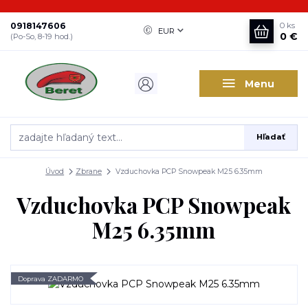
0918147606
0
ks
EUR
0 €
(Po-So, 8-19 hod.)
Menu
Hľadať
Úvod
Zbrane
Vzduchovka PCP Snowpeak M25 6.35mm
Vzduchovka PCP Snowpeak
M25 6.35mm
Doprava ZADARMO