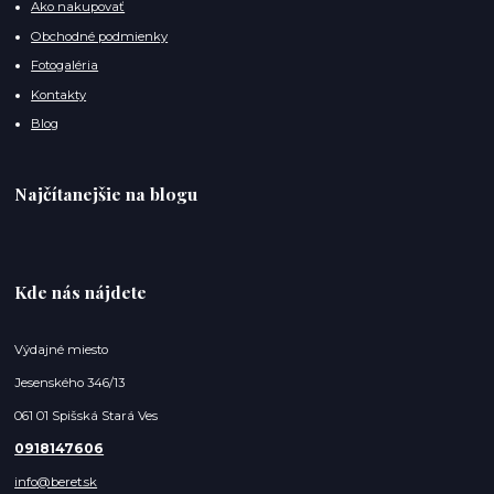
Ako nakupovať
Obchodné podmienky
Fotogaléria
Kontakty
Blog
Najčítanejšie na blogu
Kde nás nájdete
Výdajné miesto
Jesenského 346/13
061 01 Spišská Stará Ves
0918147606
info@beret.sk