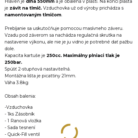
Hlaveň je
dlhá 550mm
a je obalená v plášti. Na konci plášťa
je
závit na tlmič.
Vzduchovka už od výroby prichádza s
namontovaným tlmičom
.
Prebíjanie sa uskutočňuje pomocou masívneho záveru.
Vzadu pod záverom sa nachádza regulačná skrutka na
nastavenie výkonu, ale nie je ju vidno je potrebné dať pažbu
dole.
Kapacita kartuše je
250cc.
Maximálny plniaci tlak je
250bar.
Spúšť 2-stupňová nastaviteľná.
Montážna lišta je picattiny 21mm.
Váha 3.8kg
Obsah balenia:
-Vzduchovka
- 1ks Zásobník
- 1 Ranová vložka
- Sada tesnení
- Quick-Fill ventil