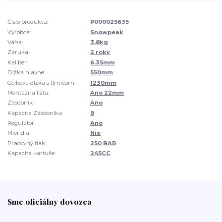
Číslo produktu:
P000025635
Výrobca:
Snowpeak
Váha:
3.8kg
Záruka:
2 roky
Kaliber:
6.35mm
Dlžka hlavne:
550mm
Celková dlžka s tlmičom:
1230mm
Montážna lišta:
Ano 22mm
Zásobník:
Ano
Kapacita Zásobníka:
9
Regulátor:
Ano
Mieridla:
Nie
Pracovný tlak:
250 BAR
Kapacita kartuše:
245CC
Sme oficiálny dovozca