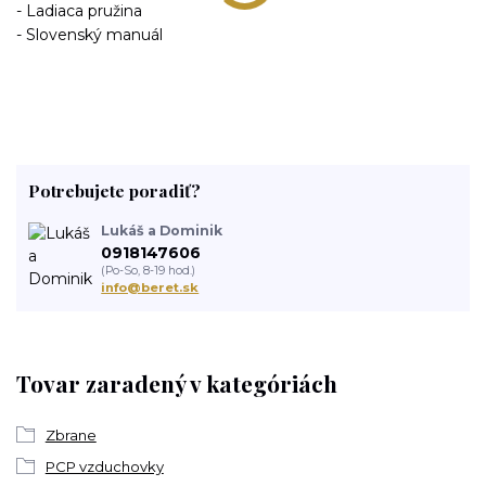
- Ladiaca pružina
- Slovenský manuál
Potrebujete poradiť?
Lukáš a Dominik
0918147606
(Po-So, 8-19 hod.)
info@beret.sk
Tovar zaradený v kategóriách
Zbrane
PCP vzduchovky