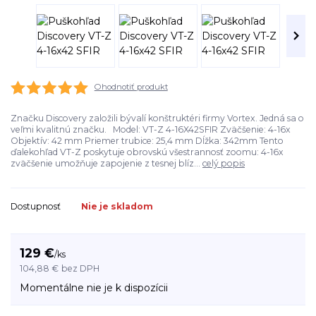
Ohodnotiť produkt
Značku Discovery založili bývalí konštruktéri firmy Vortex. Jedná sa o
veľmi kvalitnú značku. Model: VT-Z 4-16X42SFIR Zväčšenie: 4-16x
Objektív: 42 mm Priemer trubice: 25,4 mm Dĺžka: 342mm Tento
ďalekohľad VT-Z poskytuje obrovskú všestrannosť zoomu: 4-16x
zväčšenie umožňuje zapojenie z tesnej blíz...
celý popis
Dostupnosť
Nie je skladom
129 €
/
ks
104,88 €
bez DPH
Momentálne nie je k dispozícii