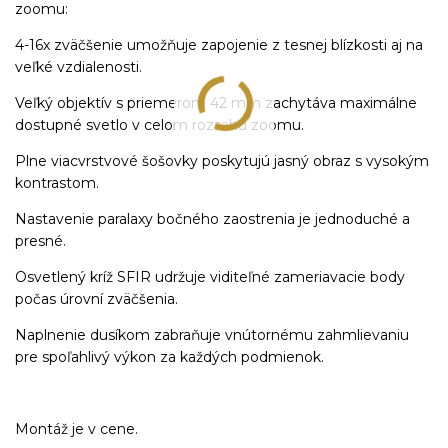
zoomu:
4-16x zväčšenie umožňuje zapojenie z tesnej blízkosti aj na
veľké vzdialenosti.
Veľký objektív s priemerom 42 mm zachytáva maximálne
dostupné svetlo v celom rozsahu zoomu.
Plne viacvrstvové šošovky poskytujú jasný obraz s vysokým
kontrastom.
Nastavenie paralaxy bočného zaostrenia je jednoduché a
presné.
Osvetlený kríž SFIR udržuje viditeľné zameriavacie body
počas úrovní zväčšenia.
Naplnenie dusíkom zabraňuje vnútornému zahmlievaniu
pre spoľahlivý výkon za každých podmienok.
Montáž je v cene.