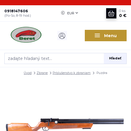
0918147606
0
ks
EUR
0 €
(Po-So, 8-19 hod.)
Menu
Hľadať
Úvod
Zbrane
Príslušenstvo k zbraniam
Puzdra