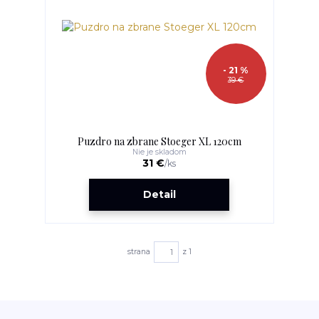
- 21 %
39 €
Puzdro na zbrane Stoeger XL 120cm
Nie je skladom
31 €
/
ks
Detail
strana
z 1