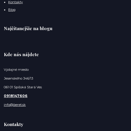
Kontakty
Blog
Najčítanejšie na blogu
Kde nás nájdete
Výdajné miesto
Jesenského 346/13
061 01 Spišská Stará Ves
0918147606
info@beret.sk
Kontakty