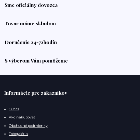
Sme oficiálny dovozca
Tovar máme skladom
Doručenie 24-72hodín
S výberom Vám pomôžeme
Informácie pre zákazníkov
O nás
Ako nakupovať
Obchodné podmienky
Fotogaléria