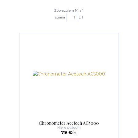
Zobrazujem 1-1 z 1
strana
z 1
Chronometer Acetech AC5000
Nie je skladom
79 €
/
ks