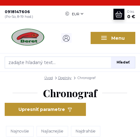
0918147606
0
ks
EUR
0 €
(Po-So, 8-19 hod.)
Menu
Hľadať
Úvod
Doplnky
Chronograf
Chronograf
Upresniť parametre
Najnovšie
Najlacnejšie
Najdrahšie