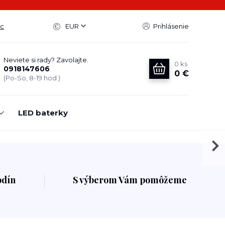
ac
EUR
Prihlásenie
Neviete si rady? Zavolajte.
0
ks
0918147606
0 €
(Po-So, 8-19 hod.)
LED baterky
odín
S výberom Vám pomôžeme