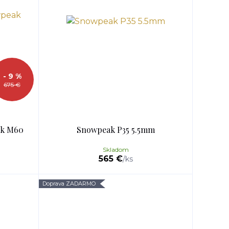
- 9 %
675 €
ak M60
Snowpeak P35 5.5mm
Skladom
565 €
/
ks
Doprava ZADARMO