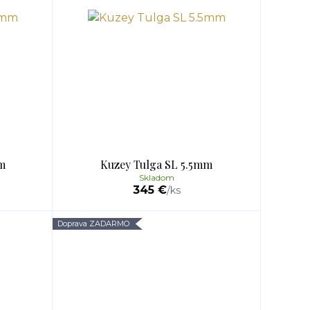
m
Kuzey Tulga SL 5.5mm
Skladom
345 €
/
ks
Doprava ZADARMO