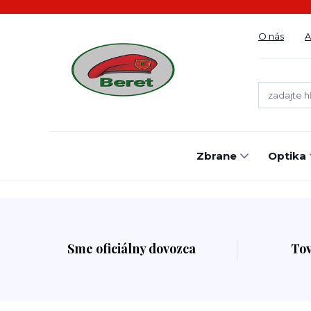
O nás
A
Zbrane
Optika
Sme oficiálny dovozca
To