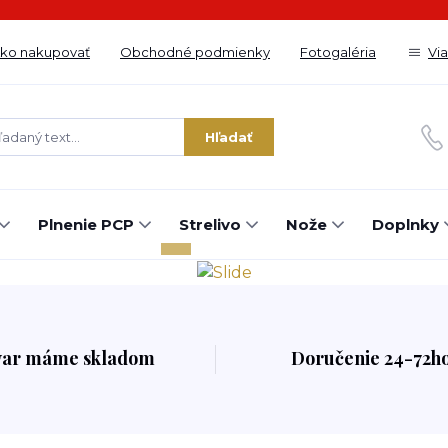
ko nakupovať
Obchodné podmienky
Fotogaléria
Vi
Hľadať
Plnenie PCP
Strelivo
Nože
Doplnky
var máme skladom
Doručenie 24-72h