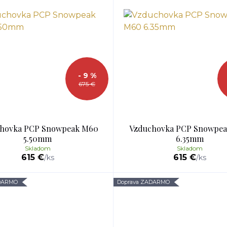
- 9 %
675 €
hovka PCP Snowpeak M60
Vzduchovka PCP Snowpe
5.50mm
6.35mm
Skladom
Skladom
615 €
615 €
/
ks
/
ks
ADARMO
Doprava ZADARMO