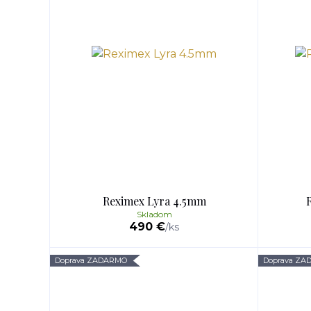
Reximex Lyra 4.5mm
Skladom
490 €
/
ks
Doprava ZADARMO
Doprava Z