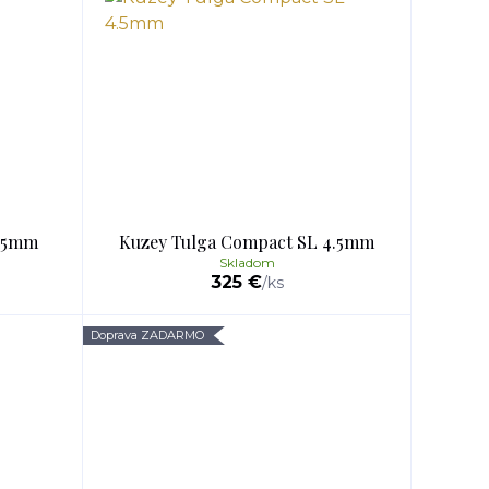
.35mm
Kuzey Tulga Compact SL 4.5mm
Skladom
325 €
/
ks
Doprava ZADARMO