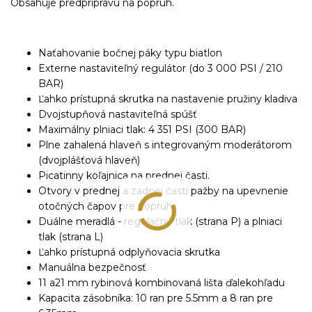
Obsahuje predprípravu na popruh.
Naťahovanie bočnej páky typu biatlon
Externe nastaviteľný regulátor (do 3 000 PSI / 210
BAR)
Ľahko prístupná skrutka na nastavenie pružiny kladiva
Dvojstupňová nastaviteľná spúšť
Maximálny plniaci tlak: 4 351 PSI (300 BAR)
Plne zahalená hlaveň s integrovaným moderátorom
(dvojplášťová hlaveň)
Picatinny koľajnica na prednej časti.
Otvory v prednej a zadnej časti pažby na upevnenie
otočných čapov pre popruh
Duálne meradlá - regulačný tlak (strana P) a plniaci
tlak (strana L)
Ľahko prístupná odplyňovacia skrutka
Manuálna bezpečnosť
11 a21 mm rybinová kombinovaná lišta ďalekohľadu
Kapacita zásobníka: 10 ran pre 5.5mm a 8 ran pre