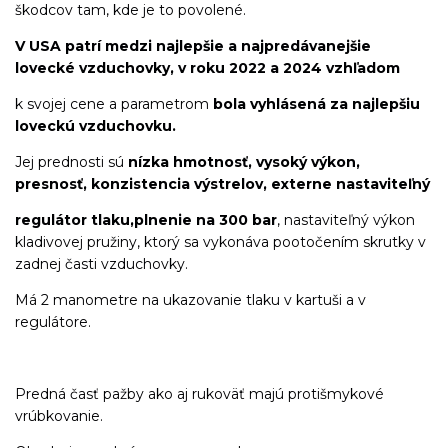
škodcov tam, kde je to povolené.
V USA patrí medzi najlepšie a najpredávanejšie
lovecké vzduchovky, v roku 2022 a 2024 vzhľadom
k svojej cene a parametrom
bola vyhlásená za najlepšiu
loveckú vzduchovku.
Jej prednosti sú
nízka hmotnosť, vysoký výkon,
presnosť, konzistencia výstrelov, externe nastaviteľný
regulátor tlaku,
plnenie na 300 bar
, nastaviteľný výkon
kladivovej pružiny, ktorý sa vykonáva pootočením skrutky v
zadnej časti vzduchovky.
Má 2 manometre na ukazovanie tlaku v kartuši a v
regulátore.
Predná časť pažby ako aj rukoväť majú protišmykové
vrúbkovanie.