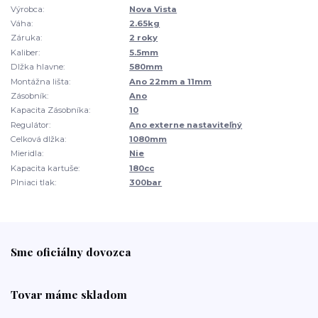
Výrobca:
Nova Vista
Váha:
2.65kg
Záruka:
2 roky
Kaliber:
5.5mm
Dlžka hlavne:
580mm
Montážna lišta:
Ano 22mm a 11mm
Zásobník:
Ano
Kapacita Zásobníka:
10
Regulátor:
Ano externe nastaviteľný
Celková dlžka:
1080mm
Mieridla:
Nie
Kapacita kartuše:
180cc
Plniaci tlak:
300bar
Sme oficiálny dovozca
Tovar máme skladom