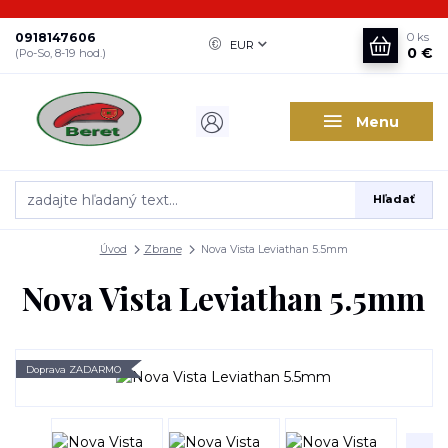
0918147606
0
ks
EUR
0 €
(Po-So, 8-19 hod.)
Menu
Hľadať
Úvod
Zbrane
Nova Vista Leviathan 5.5mm
Nova Vista Leviathan 5.5mm
Doprava ZADARMO