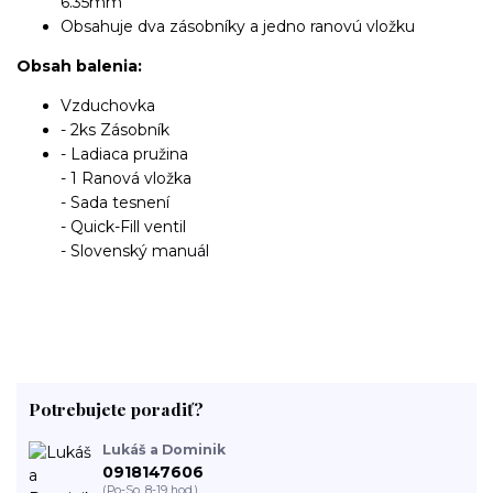
6.35mm
Obsahuje dva zásobníky a jedno ranovú vložku
Obsah balenia:
Vzduchovka
- 2ks Zásobník
- Ladiaca pružina
- 1 Ranová vložka
- Sada tesnení
- Quick-Fill ventil
- Slovenský manuál
Potrebujete poradiť?
Lukáš a Dominik
0918147606
(Po-So, 8-19 hod.)