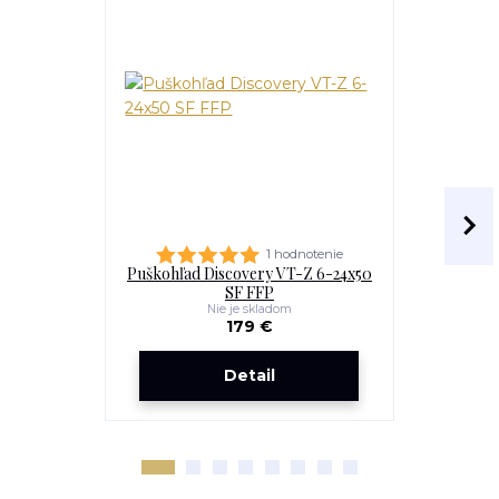
1 hodnotenie
Puškohľad Discovery VT-Z 6-24x50
PCP
SF FFP
Nie je skladom
179 €
Detail