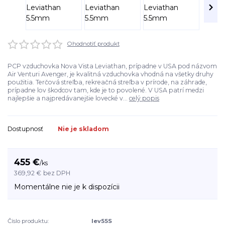
Ohodnotiť produkt
PCP vzduchovka Nova Vista Leviathan, prípadne v USA pod názvom
Air Venturi Avenger, je kvalitná vzduchovka vhodná na všetky druhy
použitia. Terčová streľba, rekreačná streľba v prírode, na záhrade,
prípadne lov škodcov tam, kde je to povolené. V USA patrí medzi
najlepšie a najpredávanejšie lovecké v...
celý popis
Dostupnosť
Nie je skladom
455 €
/
ks
369,92 €
bez DPH
Momentálne nie je k dispozícii
Číslo produktu:
lev55S