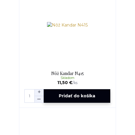
Nôž Kandar N415
Skladom
11,50 €
/
ks
Pridať do košíka