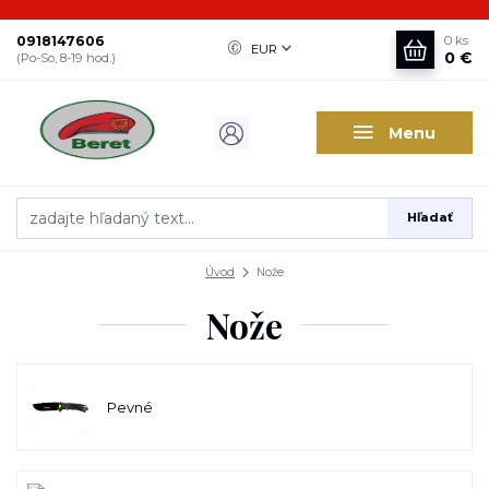
0918147606
0
ks
EUR
0 €
(Po-So, 8-19 hod.)
Menu
Hľadať
Úvod
Nože
Nože
Pevné