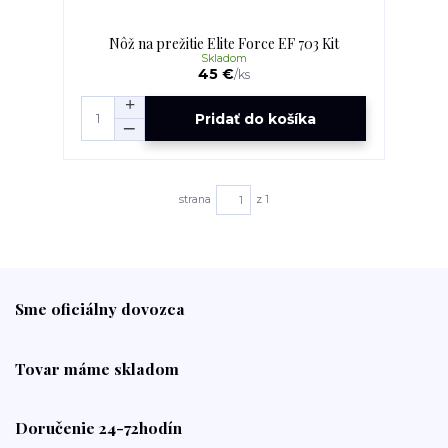
Nôž na prežitie Elite Force EF 703 Kit
Skladom
45 €
/
ks
Pridať do košíka
strana
z 1
Sme oficiálny dovozca
Tovar máme skladom
Doručenie 24-72hodín