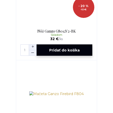
- 20 %
40 €
Nôž Ganzo G8012V2-BK
Skladom
32 €
/
ks
Pridať do košíka