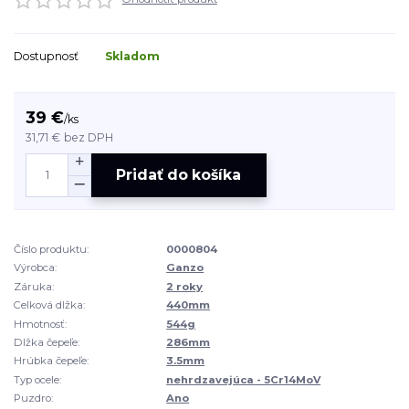
Dostupnosť
Skladom
39 €
/
ks
31,71 €
bez DPH
Pridať do košíka
Číslo produktu:
0000804
Výrobca:
Ganzo
Záruka:
2 roky
Celková dlžka:
440mm
Hmotnosť:
544g
Dlžka čepeľe:
286mm
Hrúbka čepeľe:
3.5mm
Typ ocele:
nehrdzavejúca - 5Cr14MoV
Puzdro:
Ano