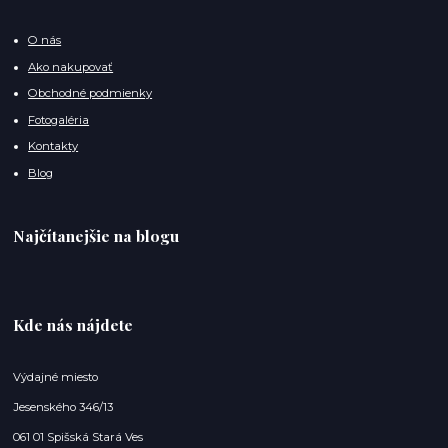
O nás
Ako nakupovať
Obchodné podmienky
Fotogaléria
Kontakty
Blog
Najčítanejšie na blogu
Kde nás nájdete
Výdajné miesto
Jesenského 346/13
061 01 Spišská Stará Ves