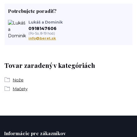
Potrebujete poradiť?
Lukáš a Dominik
0918147606
(Po-So, 8-19 hod.)
info@beret.sk
Tovar zaradený v kategóriách
Nože
Mačety
Informácie pre zákazníkov