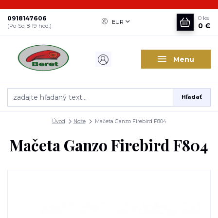
0918147606
0
ks
EUR
0 €
(Po-So, 8-19 hod.)
Menu
Hľadať
Úvod
Nože
Mačeta Ganzo Firebird F804
Mačeta Ganzo Firebird F804