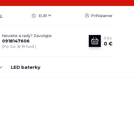
ac
EUR
Prihlásenie
Neviete si rady? Zavolajte.
0
ks
0918147606
0 €
(Po-So, 8-19 hod.)
LED baterky