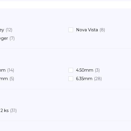
ey
(12)
Nova Vista
(8)
eger
(7)
mm
(14)
4.50mm
(3)
0mm
(5)
6.35mm
(28)
2 ks
(31)