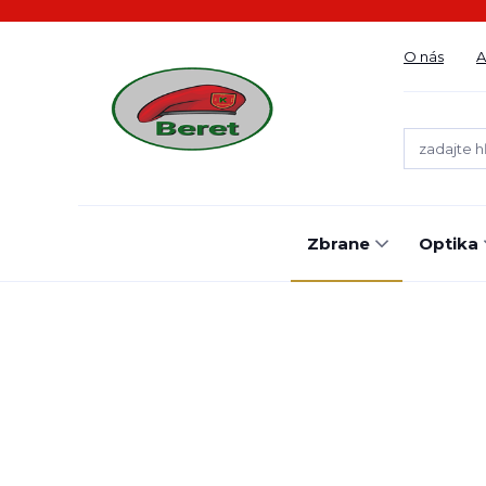
O nás
A
Zbrane
Optika