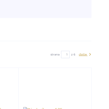
strana
z 6
ďalšie