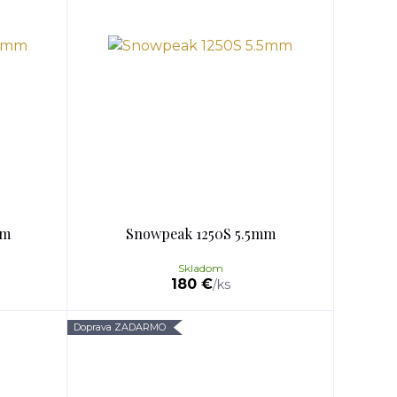
mm
Snowpeak 1250S 5.5mm
Skladom
180 €
/
ks
Doprava ZADARMO