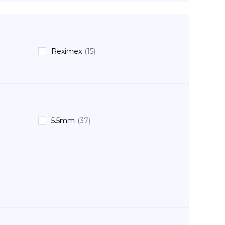
Reximex
(15)
5.5mm
(37)