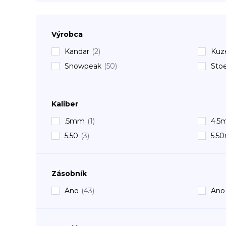
Výrobca
Kandar
(2)
Kuz
Snowpeak
(50)
Sto
Kaliber
.5mm
(1)
4.5
5.50
(3)
5.5
Zásobník
Ano
(43)
Ano 