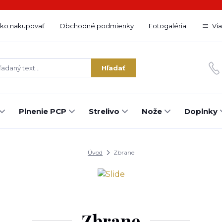
ko nakupovať
Obchodné podmienky
Fotogaléria
Vi
Hľadať
Plnenie PCP
Strelivo
Nože
Doplnky
Úvod
Zbrane
Zbrane