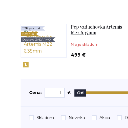
Pcp vzduchovka Artemis
TOP produkt
M22 6.35mm
Novinka
Doprava ZADARMO
Nie je skladom
499 €
1.
Cena:
€
Od
Skladom
Novinka
Akcia
D