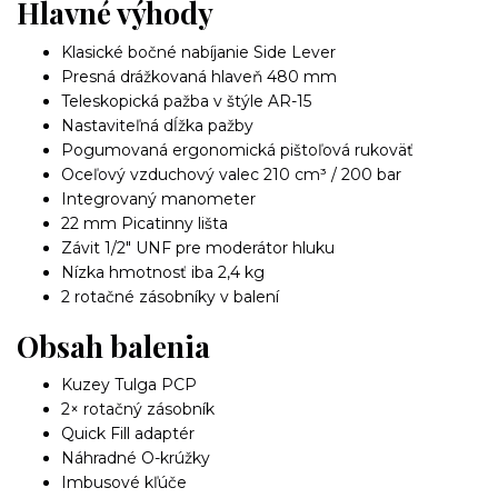
Hlavné výhody
Klasické bočné nabíjanie Side Lever
Presná drážkovaná hlaveň 480 mm
Teleskopická pažba v štýle AR-15
Nastaviteľná dĺžka pažby
Pogumovaná ergonomická pištoľová rukoväť
Oceľový vzduchový valec 210 cm³ / 200 bar
Integrovaný manometer
22 mm Picatinny lišta
Závit 1/2" UNF pre moderátor hluku
Nízka hmotnosť iba 2,4 kg
2 rotačné zásobníky v balení
Obsah balenia
Kuzey Tulga PCP
2× rotačný zásobník
Quick Fill adaptér
Náhradné O-krúžky
Imbusové kľúče