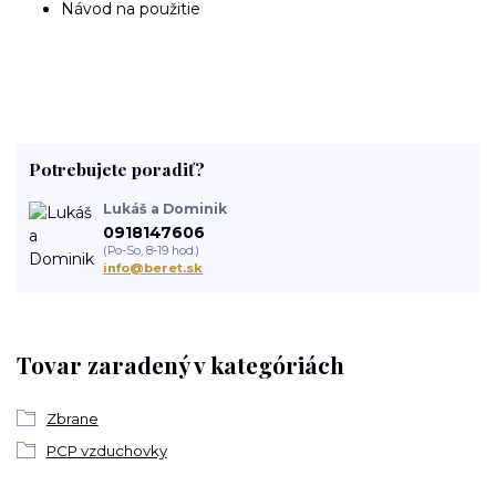
Návod na použitie
Potrebujete poradiť?
Lukáš a Dominik
0918147606
(Po-So, 8-19 hod.)
info@beret.sk
Tovar zaradený v kategóriách
Zbrane
PCP vzduchovky