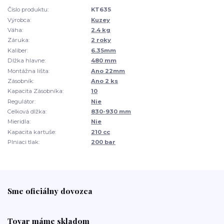
Číslo produktu:
KT635
Výrobca:
Kuzey
Váha:
2.4 kg
Záruka:
2 roky
Kaliber:
6.35mm
Dlžka hlavne:
480 mm
Montážna lišta:
Ano 22mm
Zásobník:
Ano 2 ks
Kapacita Zásobníka:
10
Regulátor:
Nie
Celková dlžka:
830-930 mm
Mieridla:
Nie
Kapacita kartuše:
210 cc
Plniaci tlak:
200 bar
Sme oficiálny dovozca
Tovar máme skladom