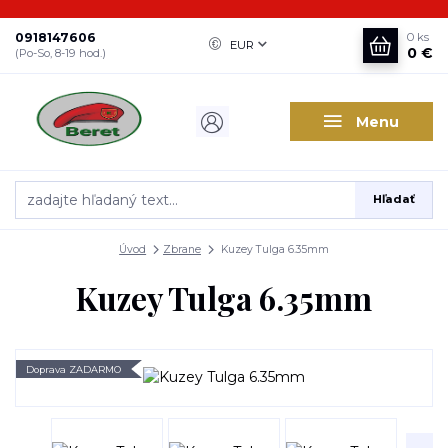
0918147606
0
ks
EUR
0 €
(Po-So, 8-19 hod.)
Menu
Hľadať
Úvod
Zbrane
Kuzey Tulga 6.35mm
Kuzey Tulga 6.35mm
Doprava ZADARMO