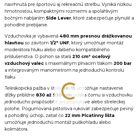
navrhnutá pre športovú aj rekreačnú streľbu. Vyniká nízkou
hmotnosťou, kompaktnými rozmermi a spoľahlivým
bočným nabíjaním
Side Lever
, ktoré zabezpečuje plynulé a
pohodlné prebíjanie.
Vzduchovka je vybavená
480 mm presnou drážkovanou
hlavňou
so závitom
1/2" UNF
, ktorý umožňuje montáž
moderátora hluku alebo ďalšieho kompatibilného
príslušenstva. O pohon sa stará
210 cm³ oceľový
vzduchový valec
s maximálnym plniacim tlakom
200 bar
a integrovaným manometrom na jednoduchú kontrolu
tlaku.
Teleskopická pažba v štýle
AR-15
umožňuje nastavenie
dĺžky približne
830 až 930 mm
, vďaka čomu si vzduchovku
jednoducho prispôsobíte svojej postave alebo streleckej
polohe. Pogumovaná pištoľová rukoväť zabezpečuje pevný
a pohodlný úchop, zatiaľ čo
22 mm Picatinny lišta
umožňuje jednoduchú montáž puškohľadu alebo
kolimátora.