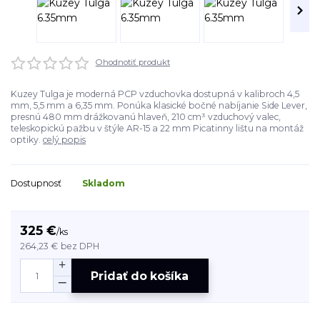
Ohodnotiť produkt
Kuzey Tulga je moderná PCP vzduchovka dostupná v kalibroch 4,5
mm, 5,5 mm a 6,35 mm. Ponúka klasické bočné nabíjanie Side Lever,
presnú 480 mm drážkovanú hlaveň, 210 cm³ vzduchový valec,
teleskopickú pažbu v štýle AR-15 a 22 mm Picatinny lištu na montáž
optiky.
celý popis
Dostupnosť
Skladom
325 €
/
ks
264,23 €
bez DPH
Pridať do košíka