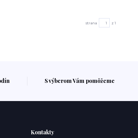
strana
z 1
odín
S výberom Vám pomôžeme
Kontakty