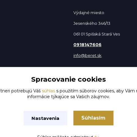
Výdajné miesto
Jesenského 346/13
061 01 Spišská Stará Ves
0918147606
info@beret.sk
Spracovanie cookies
tneri potrebujú Váš
súhlas
s použitím súborov cookies, aby Vám 
informácie týkajúce sa Vašich záujmov.
Súhlasím
Nastavenia
Vytvorené na
Eshop-rychlo.sk