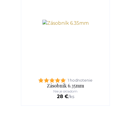
1 hodnotenie
Zásobník 6.35mm
Nie je skladom
28 €
/
ks