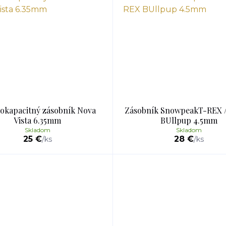
okapacitný zásobník Nova
Zásobník SnowpeakT-REX 
Vista 6.35mm
BUllpup 4.5mm
Skladom
Skladom
25 €
28 €
/
ks
/
ks