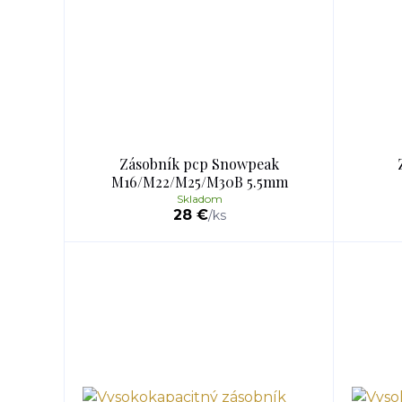
Zásobník pcp Snowpeak
M16/M22/M25/M30B 5.5mm
Skladom
28 €
/
ks