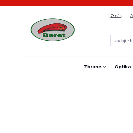
O nás
A
Zbrane
Optika