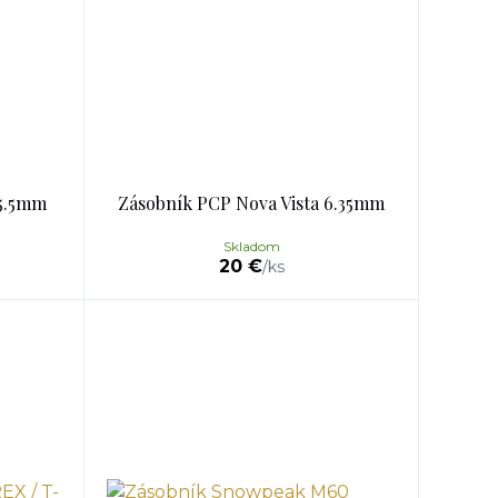
 5.5mm
Zásobník PCP Nova Vista 6.35mm
Skladom
20 €
/
ks