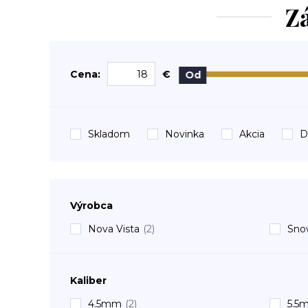
Z
Cena:
€
Od
Skladom
Novinka
Akcia
D
Výrobca
Nova Vista
(2)
Sno
Kaliber
4.5mm
(2)
5.5