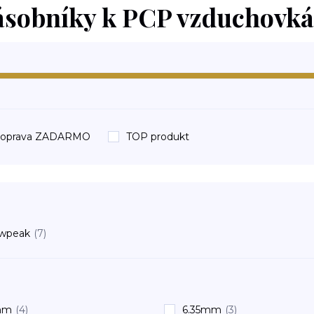
ásobníky k PCP vzduchovk
oprava ZADARMO
TOP produkt
wpeak
(7)
mm
(4)
6.35mm
(3)