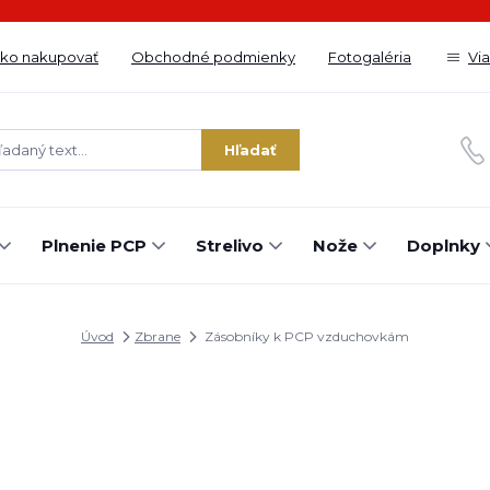
ko nakupovať
Obchodné podmienky
Fotogaléria
Vi
Hľadať
Plnenie PCP
Strelivo
Nože
Doplnky
Úvod
Zbrane
Zásobníky k PCP vzduchovkám