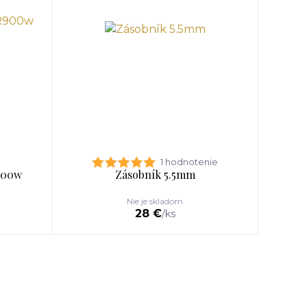
1 hodnotenie
900w
Zásobník 5.5mm
Nie je skladom
28 €
/
ks