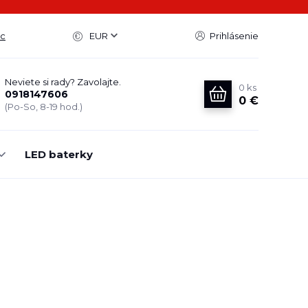
ac
EUR
Prihlásenie
Neviete si rady? Zavolajte.
0
ks
0918147606
0 €
(Po-So, 8-19 hod.)
LED baterky