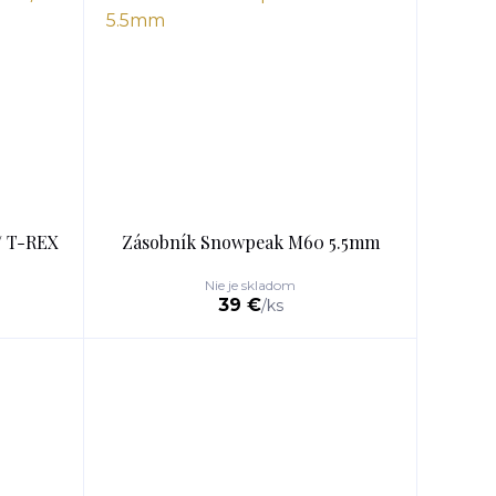
/ T-REX
Zásobník Snowpeak M60 5.5mm
Nie je skladom
39 €
/
ks