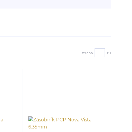
strana
z 1