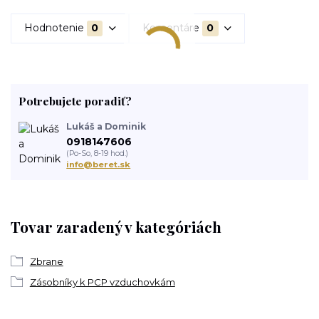
Hodnotenie
0
Komentáre
0
Potrebujete poradiť?
Lukáš a Dominik
0918147606
(Po-So, 8-19 hod.)
info@beret.sk
Tovar zaradený v kategóriách
Zbrane
Zásobníky k PCP vzduchovkám