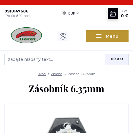
0918147606
0
ks
EUR
0 €
(Po-So, 8-19 hod.)
Menu
Hľadať
Úvod
Zbrane
Zásobník 6.35mm
Zásobník 6.35mm