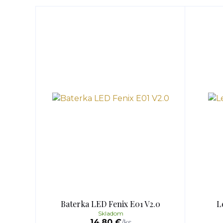
Baterka LED Fenix E01 V2.0
L
Skladom
14,80 €
/
ks