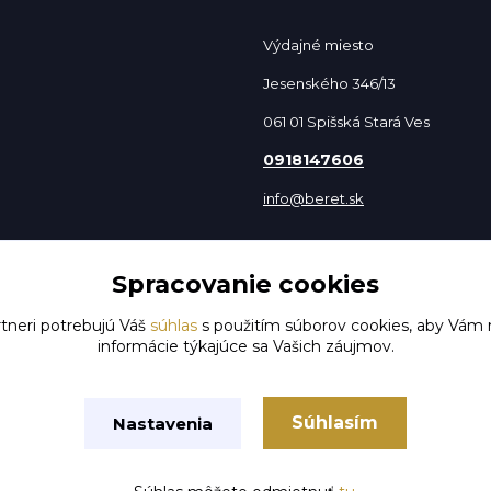
Výdajné miesto
Jesenského 346/13
061 01 Spišská Stará Ves
0918147606
info@beret.sk
Spracovanie cookies
tneri potrebujú Váš
súhlas
s použitím súborov cookies, aby Vám 
informácie týkajúce sa Vašich záujmov.
Súhlasím
Nastavenia
Vytvorené na
Eshop-rychlo.sk