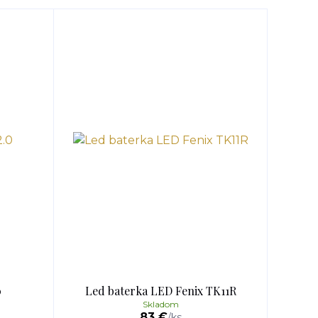
0
Led baterka LED Fenix TK11R
Skladom
83 €
/
ks