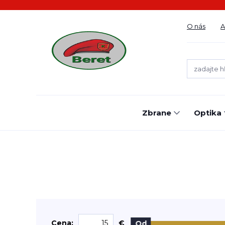
O nás
A
Zbrane
Optika
Cena:
€
Od