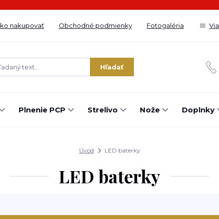
ko nakupovať
Obchodné podmienky
Fotogaléria
Vi
Hľadať
Plnenie PCP
Strelivo
Nože
Doplnky
Úvod
LED baterky
LED baterky