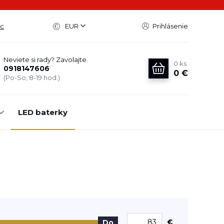
ac
EUR
Prihlásenie
Neviete si rady? Zavolajte.
0
ks
0918147606
0 €
(Po-So, 8-19 hod.)
LED baterky
€
Do