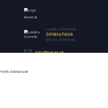
Beret.sk
Lukáš a Dominik
0918147606
(Po-So, 8-19 hod.)
info@beret.sk
mohli zobrazovať