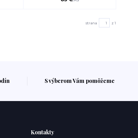
strana
z 1
odín
S výberom Vám pomôžeme
Kontakty