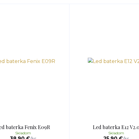
ed baterka Fenix E09R
Led baterka E12 V2.
Skladom
Skladom
38,90 €
25,90 €
/
ks
/
ks