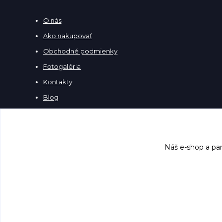
O nás
Ako nakupovať
Obchodné podmienky
Fotogaléria
Kontakty
Blog
Náš e-shop a par