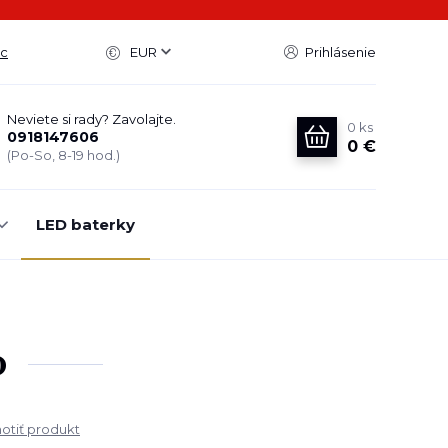
ac
EUR
Prihlásenie
Neviete si rady? Zavolajte.
0
ks
0918147606
0 €
(Po-So, 8-19 hod.)
LED baterky
0
tiť produkt