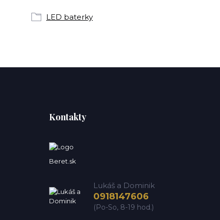
LED baterky
Kontakty
Beret.sk
Lukáš a Dominik
0918147606
(Po-So, 8-19 hod.)