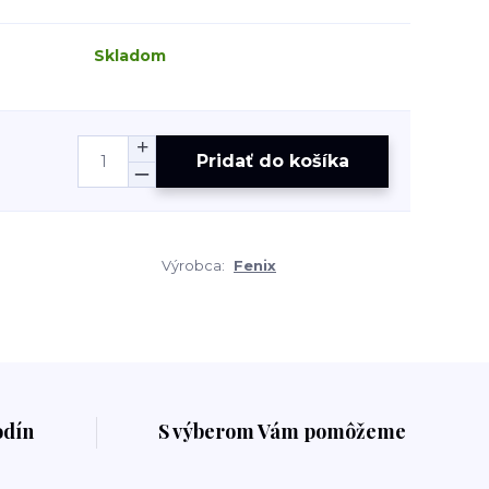
Skladom
Pridať do košíka
Výrobca:
Fenix
odín
S výberom Vám pomôžeme