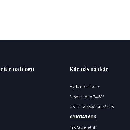
ejšie na blogu
Kde nás nájdete
Výdajné miesto
Jesenského 346/13
061 01 Spišská Stará Ves
0918147606
info@beret.sk