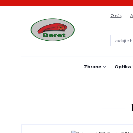
O nás
A
Zbrane
Optika