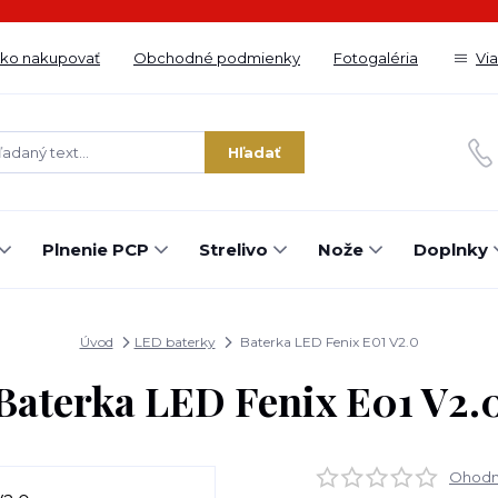
ko nakupovať
Obchodné podmienky
Fotogaléria
Vi
Hľadať
Plnenie PCP
Strelivo
Nože
Doplnky
Úvod
LED baterky
Baterka LED Fenix E01 V2.0
Baterka LED Fenix E01 V2.
Ohodno