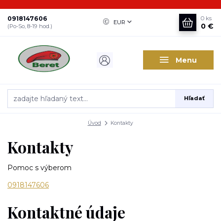
0918147606
0
ks
EUR
0 €
(Po-So, 8-19 hod.)
Menu
Hľadať
Úvod
Kontakty
Kontakty
Pomoc s výberom
0918147606
Kontaktné údaje