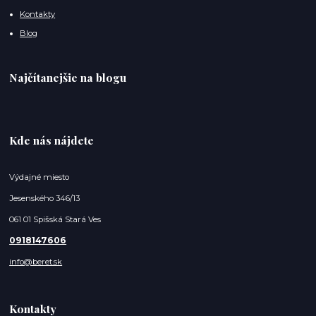
Kontakty
Blog
Najčítanejšie na blogu
Kde nás nájdete
Výdajné miesto
Jesenského 346/13
061 01 Spišská Stará Ves
0918147606
info@beret.sk
Kontakty