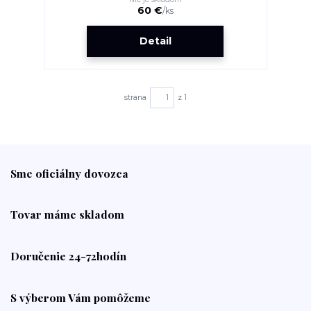
60 €
/
ks
Detail
strana
z 1
Sme oficiálny dovozca
Tovar máme skladom
Doručenie 24-72hodín
S výberom Vám pomôžeme