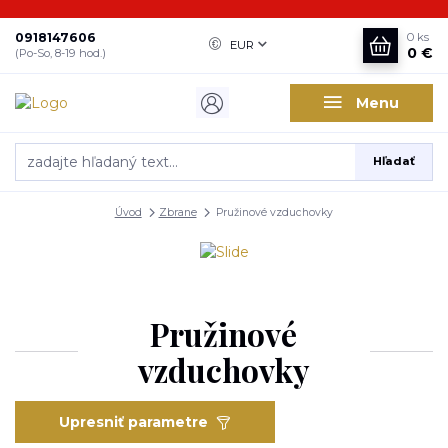
0918147606
0
ks
EUR
0 €
(Po-So, 8-19 hod.)
Menu
Hľadať
Úvod
Zbrane
Pružinové vzduchovky
Pružinové
vzduchovky
Upresniť parametre