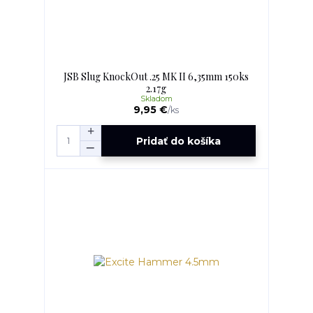
JSB Slug KnockOut .25 MK II 6,35mm 150ks
2.17g
Skladom
9,95 €
/
ks
Pridať do košíka