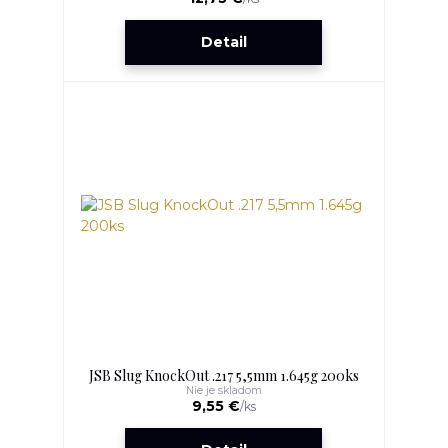
Detail
JSB Slug KnockOut .217 5,5mm 1.645g 200ks
Nie je skladom
9,55 €
/
ks