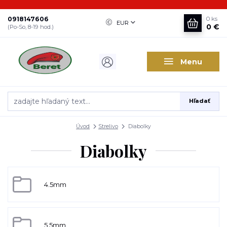
0918147606
0
ks
EUR
0 €
(Po-So, 8-19 hod.)
Menu
Hľadať
Úvod
Strelivo
Diabolky
Diabolky
4.5mm
5.5mm