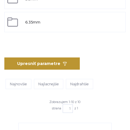
6.35mm
Upresniť parametre
Najnovšie
Najlacnejšie
Najdrahšie
Zobrazujem 1-10 z 10
strana
z 1