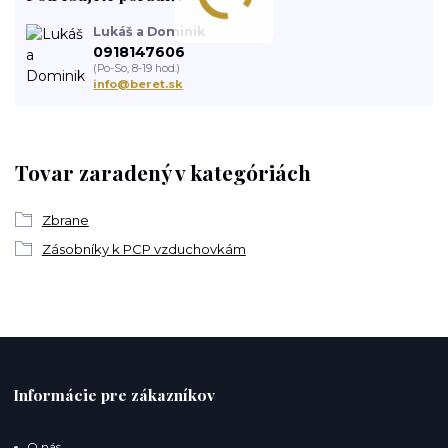
Lukáš a Dominik
0918147606
(Po-So, 8-19 hod.)
info@beret.sk
Tovar zaradený v kategóriách
Zbrane
Zásobníky k PCP vzduchovkám
Informácie pre zákazníkov
O nás