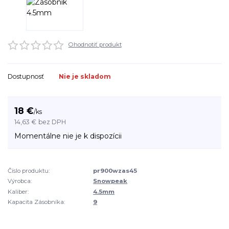
Ohodnotiť produkt
Dostupnosť
Nie je skladom
18 €
/
ks
14,63 €
bez DPH
Momentálne nie je k dispozícii
Číslo produktu:
pr900wzas45
Výrobca:
Snowpeak
Kaliber:
4.5mm
Kapacita Zásobníka:
9