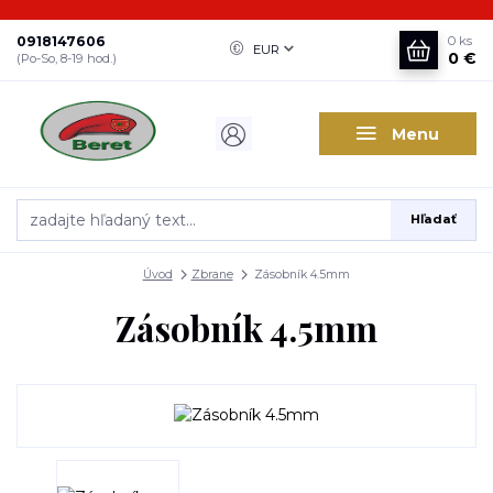
0918147606
0
ks
EUR
0 €
(Po-So, 8-19 hod.)
Menu
Hľadať
Úvod
Zbrane
Zásobník 4.5mm
Zásobník 4.5mm