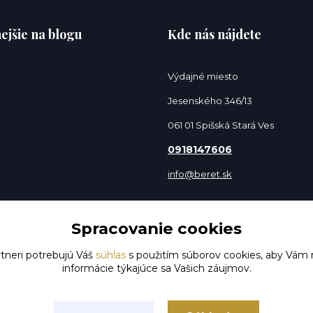
ejšie na blogu
Kde nás nájdete
Výdajné miesto
Jesenského 346/13
061 01 Spišská Stará Ves
0918147606
info@beret.sk
Spracovanie cookies
tneri potrebujú Váš
súhlas
s použitím súborov cookies, aby Vám 
informácie týkajúce sa Vašich záujmov.