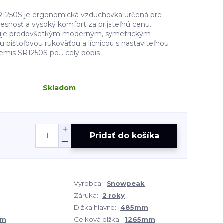
1250S je ergonomická vzduchovka určená pre
presnosť a vysoký komfort za prijateľnú cenu.
uje predovšetkým moderným, symetrickým
 pištoľovou rukoväťou a lícnicou s nastaviteľnou
emis SR1250S po...
celý popis
Skladom
Pridať do košíka
Výrobca:
Snowpeak
Záruka:
2 roky
Dlžka hlavne:
485mm
mm
Celková dlžka:
1265mm