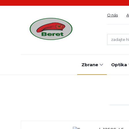
O nás
A
Zbrane
Optika