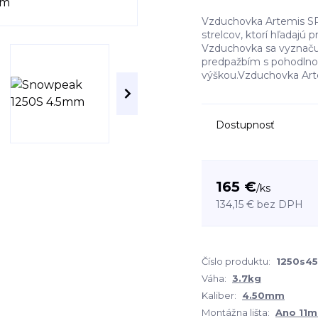
Vzduchovka Artemis SR
strelcov, ktorí hľadajú 
Vzduchovka sa vyznač
predpažbím s pohodlnou
výškou.Vzduchovka Art
Dostupnosť
165 €
/
ks
134,15 €
bez DPH
Číslo produktu:
1250s45
Váha:
3.7kg
Kaliber:
4.50mm
Montážna lišta:
Ano 11