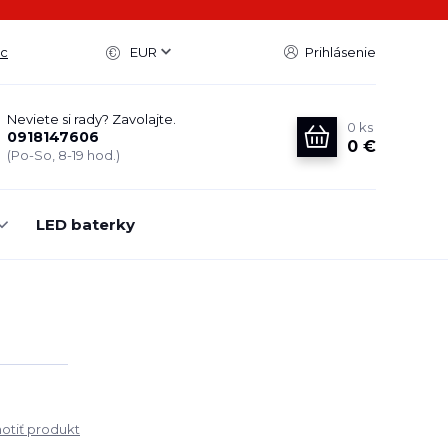
ac
EUR
Prihlásenie
Neviete si rady? Zavolajte.
0
ks
0918147606
0 €
(Po-So, 8-19 hod.)
LED baterky
tiť produkt