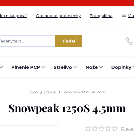
ko nakupovať
Obchodné podmienky
Fotogaléria
Vi
Hľadať
Plnenie PCP
Strelivo
Nože
Doplnky
Úvod
Zbrane
Snowpeak 1250S 4.5mm
Snowpeak 1250S 4.5mm
Ohodno