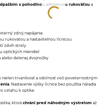
pažbím s pohodlnou pištoľovou rukoväťou
a
externý zdroj napájania
u rukoväťou a nastaviteľnou lícnicou
í zdvih strely
u optických mieridiel
a alebo delenej dvojnožky
 nielen trvanlivosť a odolnosť voči poveternostným
ženia
. Nastavenie výšky lícnice bez použitia náradia
o vzťahu k optike.
istka, ktorá
chráni pred náhodným výstrelom
až