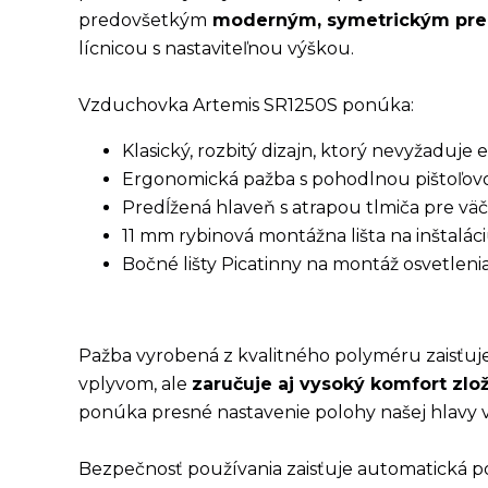
predovšetkým
moderným, symetrickým pred
lícnicou s nastaviteľnou výškou.
Vzduchovka Artemis SR1250S ponúka:
Klasický, rozbitý dizajn, ktorý nevyžaduje 
Ergonomická pažba s pohodlnou pištoľovo
Predĺžená hlaveň s atrapou tlmiča pre väčš
11 mm rybinová montážna lišta na inštaláci
Bočné lišty Picatinny na montáž osvetleni
Pažba vyrobená z kvalitného polyméru zaisťuje
vplyvom, ale
zaručuje aj vysoký komfort zlo
ponúka presné nastavenie polohy našej hlavy v
Bezpečnosť používania zaisťuje automatická po