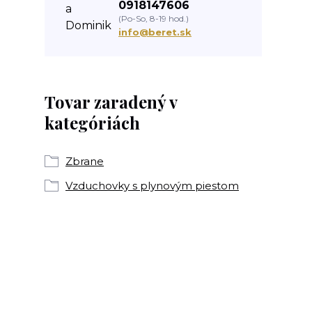
0918147606
(Po-So, 8-19 hod.)
info@beret.sk
Tovar zaradený v
kategóriách
Zbrane
Vzduchovky s plynovým piestom