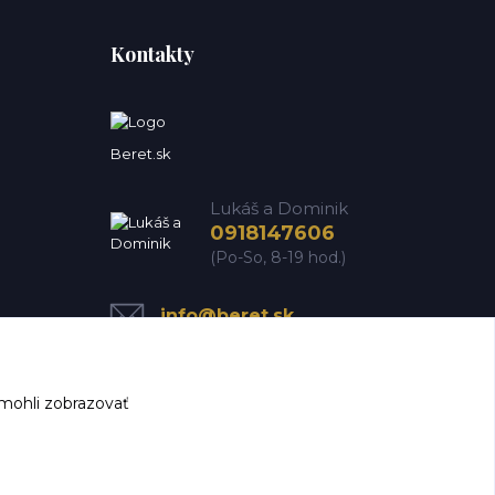
Kontakty
Beret.sk
Lukáš a Dominik
0918147606
(Po-So, 8-19 hod.)
info@beret.sk
mohli zobrazovať