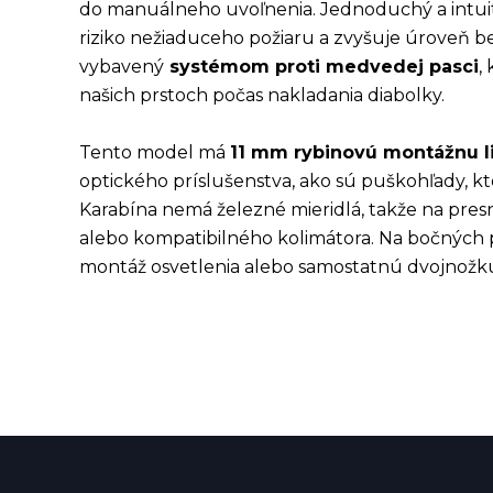
do manuálneho uvoľnenia. Jednoduchý a intu
riziko nežiaduceho požiaru a zvyšuje úroveň be
vybavený
systémom proti medvedej pasci
,
našich prstoch počas nakladania diabolky.
Tento model má
11 mm rybinovú montážnu l
optického príslušenstva, ako sú puškohľady, k
Karabína nemá železné mieridlá, takže na pr
alebo kompatibilného kolimátora. Na bočných
montáž osvetlenia alebo samostatnú dvojnožk