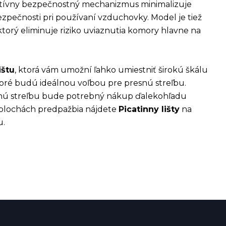
itívny bezpečnostný mechanizmus minimalizuje
zpečnosti pri používaní vzduchovky. Model je tiež
 ktorý eliminuje riziko uviaznutia komory hlavne na
ištu
, ktorá vám umožní ľahko umiestniť širokú škálu
toré budú ideálnou voľbou pre presnú streľbu.
esnú streľbu bude potrebný nákup ďalekohľadu
 plochách predpažbia nájdete
Picatinny lišty
na
u.