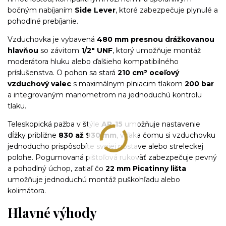
bočným nabíjaním
Side Lever
, ktoré zabezpečuje plynulé a
pohodlné prebíjanie.
Vzduchovka je vybavená
480 mm presnou drážkovanou
hlavňou
so závitom
1/2" UNF
, ktorý umožňuje montáž
moderátora hluku alebo ďalšieho kompatibilného
príslušenstva. O pohon sa stará
210 cm³ oceľový
vzduchový valec
s maximálnym plniacim tlakom
200 bar
a integrovaným manometrom na jednoduchú kontrolu
tlaku.
Teleskopická pažba v štýle
AR-15
umožňuje nastavenie
dĺžky približne
830 až 930 mm
, vďaka čomu si vzduchovku
jednoducho prispôsobíte svojej postave alebo streleckej
polohe. Pogumovaná pištoľová rukoväť zabezpečuje pevný
a pohodlný úchop, zatiaľ čo
22 mm Picatinny lišta
umožňuje jednoduchú montáž puškohľadu alebo
kolimátora.
Hlavné výhody