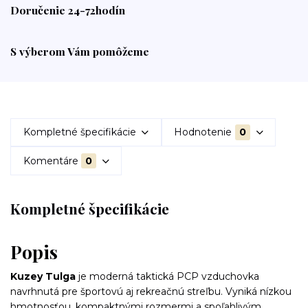
Doručenie 24-72hodín
S výberom Vám pomôžeme
Kompletné špecifikácie
Hodnotenie
0
Komentáre
0
Kompletné špecifikácie
Popis
Kuzey Tulga
je moderná taktická PCP vzduchovka
navrhnutá pre športovú aj rekreačnú streľbu. Vyniká nízkou
hmotnosťou, kompaktnými rozmermi a spoľahlivým