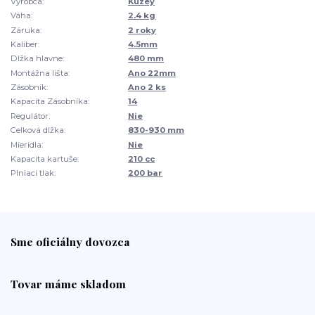
Výrobca:
Kuzey
Váha:
2.4 kg
Záruka:
2 roky
Kaliber:
4.5mm
Dlžka hlavne:
480 mm
Montážna lišta:
Ano 22mm
Zásobník:
Ano 2 ks
Kapacita Zásobníka:
14
Regulátor:
Nie
Celková dlžka:
830-930 mm
Mieridla:
Nie
Kapacita kartuše:
210 cc
Plniaci tlak:
200 bar
Sme oficiálny dovozca
Tovar máme skladom