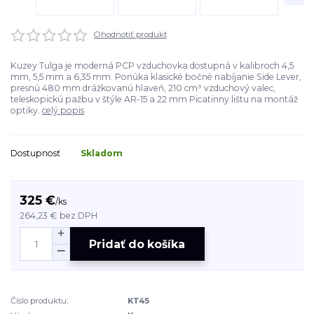
Ohodnotiť produkt
Kuzey Tulga je moderná PCP vzduchovka dostupná v kalibroch 4,5
mm, 5,5 mm a 6,35 mm. Ponúka klasické bočné nabíjanie Side Lever,
presnú 480 mm drážkovanú hlaveň, 210 cm³ vzduchový valec,
teleskopickú pažbu v štýle AR-15 a 22 mm Picatinny lištu na montáž
optiky.
celý popis
Dostupnosť
Skladom
325 €
/
ks
264,23 €
bez DPH
Pridať do košíka
Číslo produktu:
KT45