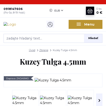
0918147606
0
ks
EUR
0 €
(Po-So, 8-19 hod.)
Menu
Hľadať
Úvod
Zbrane
Kuzey Tulga 4.5mm
Kuzey Tulga 4.5mm
Doprava ZADARMO