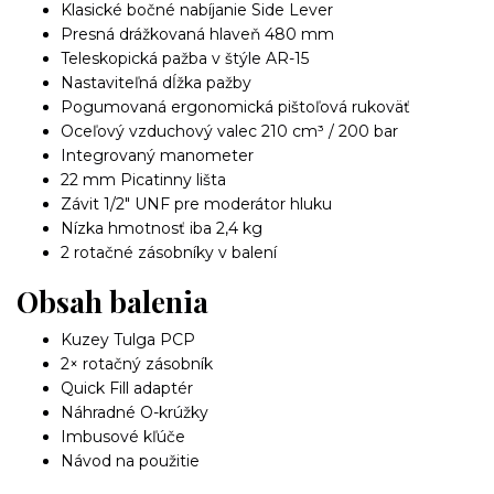
Klasické bočné nabíjanie Side Lever
Presná drážkovaná hlaveň 480 mm
Teleskopická pažba v štýle AR-15
Nastaviteľná dĺžka pažby
Pogumovaná ergonomická pištoľová rukoväť
Oceľový vzduchový valec 210 cm³ / 200 bar
Integrovaný manometer
22 mm Picatinny lišta
Závit 1/2" UNF pre moderátor hluku
Nízka hmotnosť iba 2,4 kg
2 rotačné zásobníky v balení
Obsah balenia
Kuzey Tulga PCP
2× rotačný zásobník
Quick Fill adaptér
Náhradné O-krúžky
Imbusové kľúče
Návod na použitie