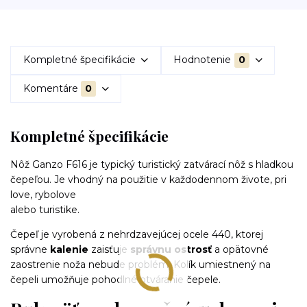
Kompletné špecifikácie
Hodnotenie
0
Komentáre
0
Kompletné špecifikácie
Nôž Ganzo F616 je typický turistický zatvárací nôž s hladkou
čepeľou. Je vhodný na použitie v každodennom živote, pri
love, rybolove
alebo turistike.
Čepeľ je vyrobená z nehrdzavejúcej ocele 440, ktorej
správne
kalenie
zaisťuje
správnu ostrosť
a opätovné
zaostrenie noža nebude problém. Kolík umiestnený na
čepeli umožňuje pohodlné otváranie čepele.