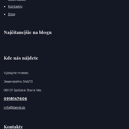
Kontakty
Blog
Najčítanejšie na blogu
Kde nás nájdete
Výdajné miesto
Jesenského 346/13
061 01 Spišská Stará Ves
0918147606
info@beret.sk
Kontakty