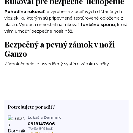
Rukoväť pre bezpečné uchopenie
Pohodlná rukoväť
je vyrobená z oceľových dištančných
vložiek, ku ktorým sú pripevnené textúrované obloženia z
plastu. Výrobca umiestnil na rukoväť
funkčnú sponu
, ktorá
vám umožní bezpečne nosiť nôž.
Bezpečný a pevný zámok v noži
Ganzo
Zámok čepele je osvedčený systém zámku vložky
Potrebujete poradiť?
Lukáš a Dominik
0918147606
(Po-So, 8-19 hod.)