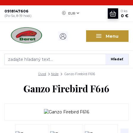
0918147606
0
ks
EUR
0 €
(Po-So, 8-19 hod.)
Menu
Hľadať
Úvod
Nože
Ganzo Firebird F616
Ganzo Firebird F616