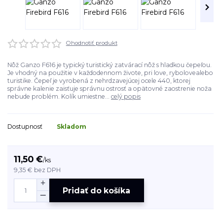
Ohodnotiť produkt
Nôž Ganzo F616 je typický turistický zatvárací nôž s hladkou čepeľou.
Je vhodný na použitie v každodennom živote, pri love, rybolovealebo
turistike. Čepeľ je vyrobená z nehrdzavejúcej ocele 440, ktorej
správne kalenie zaisťuje správnu ostrosť a opätovné zaostrenie noža
nebude problém. Kolík umiestne...
celý popis
Dostupnosť
Skladom
11,50 €
/
ks
9,35 €
bez DPH
Pridať do košíka