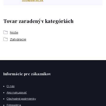
info@beret.sk
Tovar zaradený v kategóriách
Nože
Zatváracie
Informácie pre zákazníkov
O nás
Ako nakupovať
Obchodné podmienky
Fotogaléria