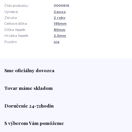
Číslo produktu:
0000616
Výrobca:
Ganzo
Záruka:
2 roky
Celková dlžka:
195mm
Dlžka čepeľe:
80mm
Hrúbka čepeľe:
2.5mm
Puzdro:
nie
Sme oficiálny dovozca
Tovar máme skladom
Doručenie 24-72hodín
S výberom Vám pomôžeme