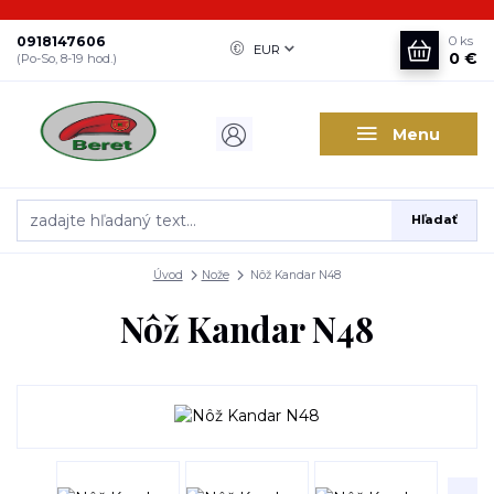
0918147606
0
ks
EUR
0 €
(Po-So, 8-19 hod.)
Menu
Hľadať
Úvod
Nože
Nôž Kandar N48
Nôž Kandar N48