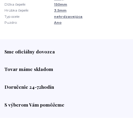
Dlžka čepeľe:
150mm
Hrúbka čepeľe:
3.5mm
Typ ocele:
nehrdzavejúca
Puzdro:
Ano
Sme oficiálny dovozca
Tovar máme skladom
Doručenie 24-72hodín
S výberom Vám pomôžeme