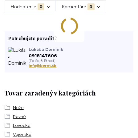
Hodnotenie
0
Komentáre
0
Potrebujete poradiť?
Lukáš a Dominik
0918147606
(Po-So, 8-19 hod.)
info@beret.sk
Tovar zaradený v kategóriách
Nože
Pevné
Lovecké
Vojenské