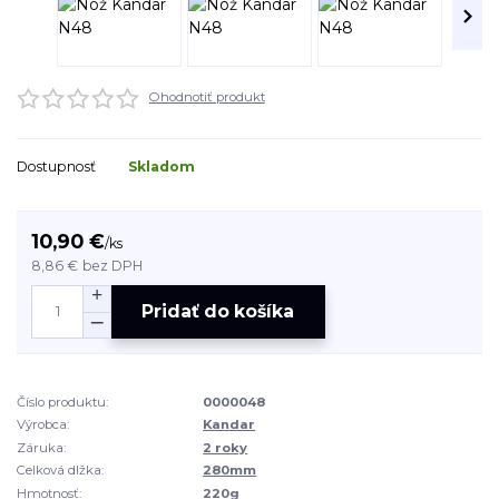
Ohodnotiť produkt
Dostupnosť
Skladom
10,90 €
/
ks
8,86 €
bez DPH
Pridať do košíka
Číslo produktu:
0000048
Výrobca:
Kandar
Záruka:
2 roky
Celková dlžka:
280mm
Hmotnosť:
220g