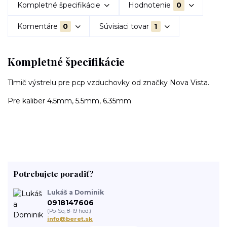
Kompletné špecifikácie
Hodnotenie
0
Komentáre
0
Súvisiaci tovar
1
Kompletné špecifikácie
Tlmič výstrelu pre pcp vzduchovky od značky Nova Vista.
Pre kaliber 4.5mm, 5.5mm, 6.35mm
Potrebujete poradiť?
Lukáš a Dominik
0918147606
(Po-So, 8-19 hod.)
info@beret.sk