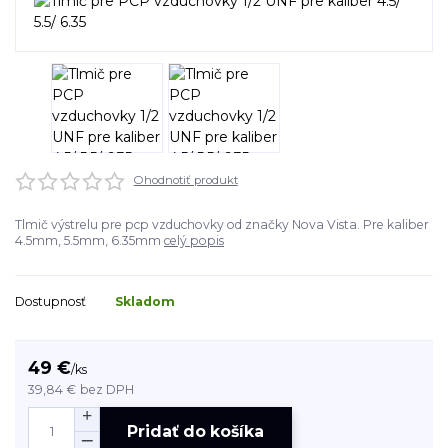
Ohodnotiť produkt
Tlmič výstrelu pre pcp vzduchovky od značky Nova Vista. Pre kaliber
4.5mm, 5.5mm, 6.35mm
celý popis
Dostupnosť
Skladom
49 €
/
ks
39,84 €
bez DPH
Pridať do košíka