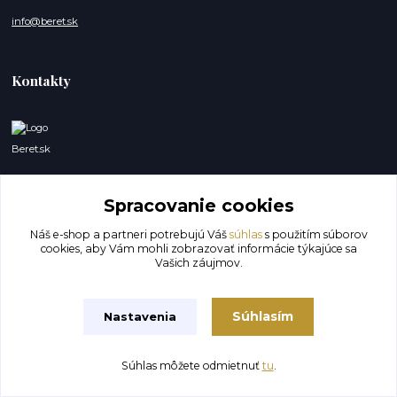
info@beret.sk
Kontakty
Beret.sk
Lukáš a Dominik
0918147606
Spracovanie cookies
(Po-So, 8-19 hod.)
Náš e-shop a partneri potrebujú Váš
súhlas
s použitím súborov
cookies, aby Vám mohli zobrazovať informácie týkajúce sa
info@beret.sk
Vašich záujmov.
Súhlasím
Nastavenia
Súhlas môžete odmietnuť
tu
.
Vytvorené na
Eshop-rychlo.sk