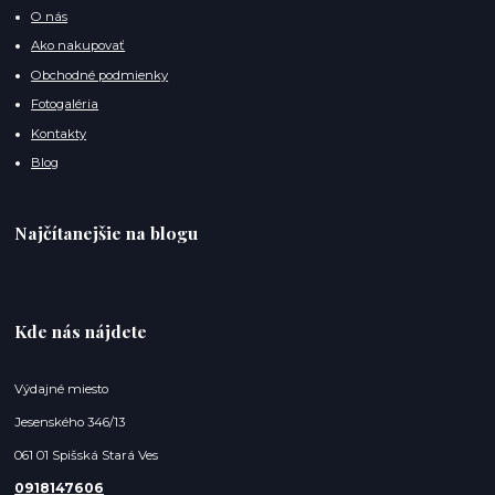
O nás
Ako nakupovať
Obchodné podmienky
Fotogaléria
Kontakty
Blog
Najčítanejšie na blogu
Kde nás nájdete
Výdajné miesto
Jesenského 346/13
061 01 Spišská Stará Ves
0918147606