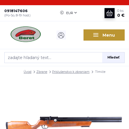
0918147606
0
ks
EUR
0 €
(Po-So, 8-19 hod.)
Menu
Hľadať
Úvod
Zbrane
Príslušenstvo k zbraniam
Tlmiče