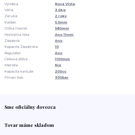
Výrobca:
Nova Vista
Váha:
3.0kg
Záruka:
2 roky
Kaliber:
5.5mm
Dlžka hlavne:
580mm
Montážna lišta:
Ano 11mm
Zásobník:
Ano
Kapacita Zásobníka:
10
Regulátor:
Ano
Celková dlžka:
1100mm
Mieridla:
Nie
Kapacita kartuše:
200cc
Plniaci tlak:
300bar
Sme oficiálny dovozca
Tovar máme skladom