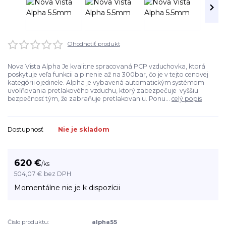
Ohodnotiť produkt
Nova Vista Alpha Je kvalitne spracovaná PCP vzduchovka, ktorá
poskytuje veľa funkcii a plnenie až na 300bar, čo je v tejto cenovej
kategórii ojedinele. Alpha je vybavená automatickým systémom
uvoľňovania pretlakového vzduchu, ktorý zabezpečuje vyššiu
bezpečnosť tým, že zabraňuje pretlakovaniu. Ponu...
celý popis
Dostupnosť
Nie je skladom
620 €
/
ks
504,07 €
bez DPH
Momentálne nie je k dispozícii
Číslo produktu:
alpha55