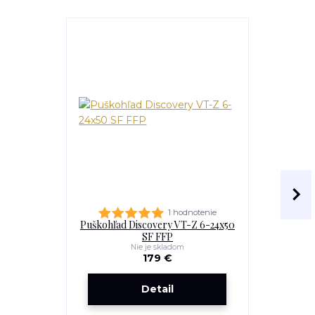
1 hodnotenie
Puškohľad Discovery VT-Z 6-24x50
Vysokotl
SF FFP
Nie je skladom
179 €
Detail