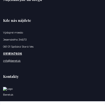
Kde nás nájdete
Výdajné miesto
Jesenského 346/13
061 01 Spišská Stará Ves
0918147606
info@beret.sk
Kontakty
Beret.sk
Lukáš a Dominik