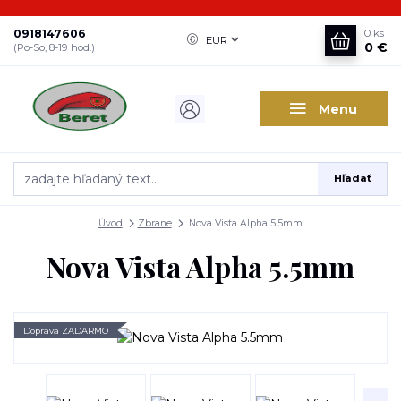
0918147606
0
ks
EUR
0 €
(Po-So, 8-19 hod.)
Menu
Hľadať
Úvod
Zbrane
Nova Vista Alpha 5.5mm
Nova Vista Alpha 5.5mm
Doprava ZADARMO