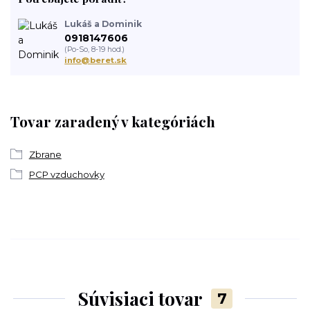
Lukáš a Dominik
0918147606
(Po-So, 8-19 hod.)
info@beret.sk
Tovar zaradený v kategóriách
Zbrane
PCP vzduchovky
Súvisiaci tovar
7