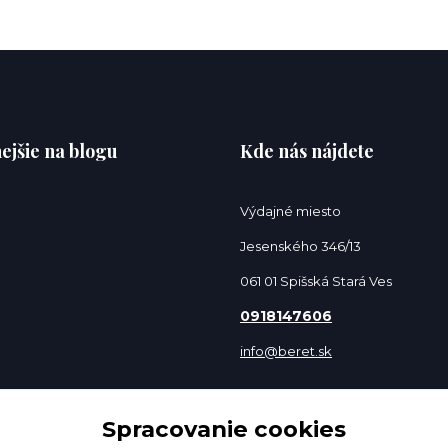
ejšie na blogu
Kde nás nájdete
Výdajné miesto
Jesenského 346/13
061 01 Spišská Stará Ves
0918147606
info@beret.sk
Spracovanie cookies