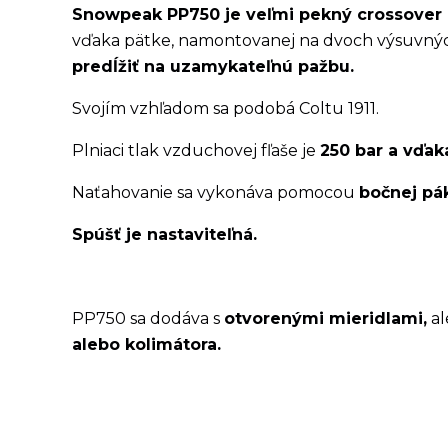
Snowpeak PP750 je veľmi pekný crossove
vďaka pätke, namontovanej na dvoch výsuvnýc
predĺžiť na uzamykateľnú pažbu.
Svojím vzhľadom sa podobá Coltu 1911.
Plniaci tlak vzduchovej fľaše je
250 bar a vďak
Naťahovanie sa vykonáva pomocou
bočnej pá
Spúšť je nastaviteľná.
PP750 sa dodáva s
otvorenými mieridlami,
al
alebo kolimátora.