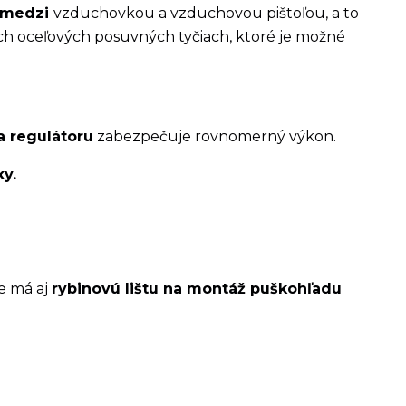
r medzi
vzduchovkou a vzduchovou pištoľou, a to
h oceľových posuvných tyčiach, ktoré je možné
a regulátoru
zabezpečuje rovnomerný výkon.
ky.
e má aj
rybinovú lištu na montáž puškohľadu