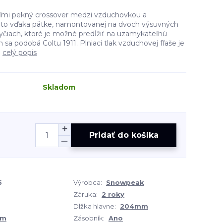
mi pekný crossover medzi vzduchovkou a
a to vďaka pätke, namontovanej na dvoch výsuvných
čiach, ktoré je možné predĺžiť na uzamykateľnú
sa podobá Coltu 1911. Plniaci tlak vzduchovej fľaše je
.
celý popis
Skladom
Pridať do košíka
5
Výrobca:
Snowpeak
Záruka:
2 roky
Dlžka hlavne:
204mm
mm
Zásobník:
Ano