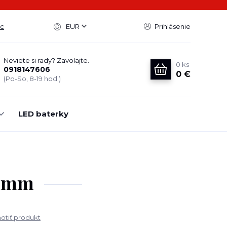
ac
EUR
Prihlásenie
Neviete si rady? Zavolajte.
0
ks
0918147606
0 €
(Po-So, 8-19 hod.)
LED baterky
.5mm
tiť produkt