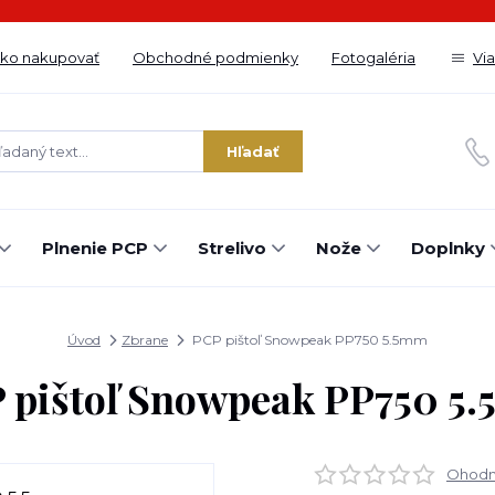
ko nakupovať
Obchodné podmienky
Fotogaléria
Vi
Hľadať
Plnenie PCP
Strelivo
Nože
Doplnky
Úvod
Zbrane
PCP pištoľ Snowpeak PP750 5.5mm
 pištoľ Snowpeak PP750 5
Ohodno