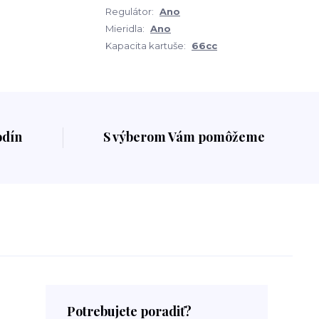
Regulátor:
Ano
Mieridla:
Ano
Kapacita kartuše:
66cc
odín
S výberom Vám pomôžeme
Potrebujete poradiť?