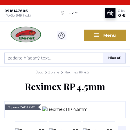
0918147606
0
ks
EUR
0 €
(Po-So, 8-19 hod.)
Menu
Hľadať
Úvod
Zbrane
Reximex RP 4.5mm
Reximex RP 4.5mm
Doprava ZADARMO