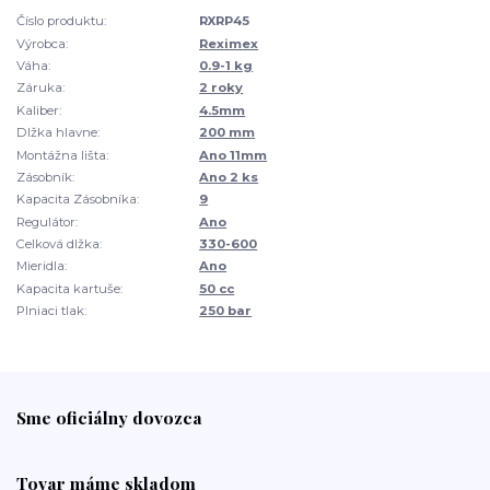
Číslo produktu:
RXRP45
Výrobca:
Reximex
Váha:
0.9-1 kg
Záruka:
2 roky
Kaliber:
4.5mm
Dlžka hlavne:
200 mm
Montážna lišta:
Ano 11mm
Zásobník:
Ano 2 ks
Kapacita Zásobníka:
9
Regulátor:
Ano
Celková dlžka:
330-600
Mieridla:
Ano
Kapacita kartuše:
50 cc
Plniaci tlak:
250 bar
Sme oficiálny dovozca
Tovar máme skladom