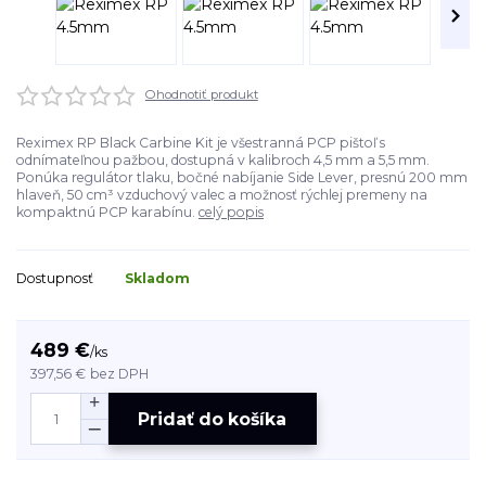
Ohodnotiť produkt
Reximex RP Black Carbine Kit je všestranná PCP pištoľ s
odnímateľnou pažbou, dostupná v kalibroch 4,5 mm a 5,5 mm.
Ponúka regulátor tlaku, bočné nabíjanie Side Lever, presnú 200 mm
hlaveň, 50 cm³ vzduchový valec a možnosť rýchlej premeny na
kompaktnú PCP karabínu.
celý popis
Dostupnosť
Skladom
489 €
/
ks
397,56 €
bez DPH
Pridať do košíka