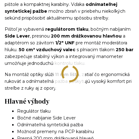
pištole a kompaktnej karabíny. Vďaka
odnímateľnej
syntetickej pažbe
možno zbraň v priebehu niekoľkých
sekúnd prispôsobiť aktuálnemu spôsobu streľby.
Pištoľ je vybavená
regulátorom tlaku
, bočným nabíjaním
Side Lever
, presnou
200 mm drážkovanou hlavňou
a
adaptérom so závitom
1/2" UNF
pre montáž moderátora
hluku.
50 cm³ vzduchový valec
s plniacim tlakom
250 bar
zabezpečuje stabilný výkon a integrovaný manometer
umožňuje jednoduchú kontrolu tlaku.
Na montáž optiky slúži
11 mm lišta
, zatiaľ čo ergonomická
rukoväť a odnímateľná pažba poskytujú vysoký komfort pri
streľbe z ruky aj z opory.
Hlavné výhody
Regulátor tlaku
Bočné nabíjanie Side Lever
Odnímateľná syntetická pažba
Možnosť premeny na PCP karabínu
Presná 200 mm drážkovaná hlaveň