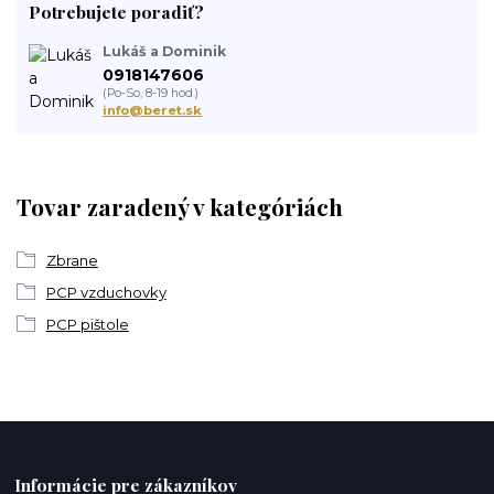
Potrebujete poradiť?
Lukáš a Dominik
0918147606
(Po-So, 8-19 hod.)
info@beret.sk
Tovar zaradený v kategóriách
Zbrane
PCP vzduchovky
PCP pištole
Informácie pre zákazníkov