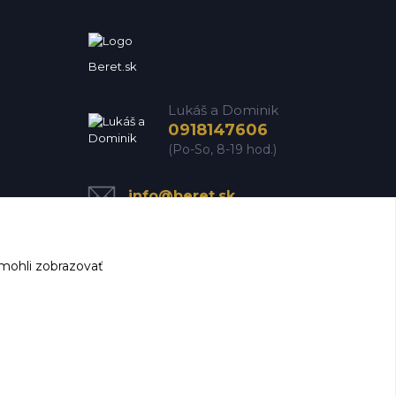
Beret.sk
Lukáš a Dominik
0918147606
(Po-So, 8-19 hod.)
info@beret.sk
mohli zobrazovať