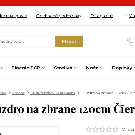
ko nakupovať
Obchodné podmienky
Fotogaléria
Vi
Hľadať
Plnenie PCP
Strelivo
Nože
Doplnky
vod
Zbrane
Príslušenstvo k zbraniam
Puzdro na zbrane 120cm Čier
zdro na zbrane 120cm Čie
Ohodno