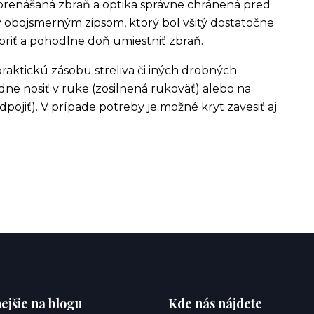
e prenášaná zbraň a optika správne chránená pred
 obojsmerným zipsom, ktorý bol všitý dostatočne
oriť a pohodlne doň umiestniť zbraň.
raktickú zásobu streliva či iných drobných
ne nosiť v ruke (zosilnená rukoväť) alebo na
ojiť). V prípade potreby je možné kryt zavesiť aj
ejšie na blogu
Kde nás nájdete