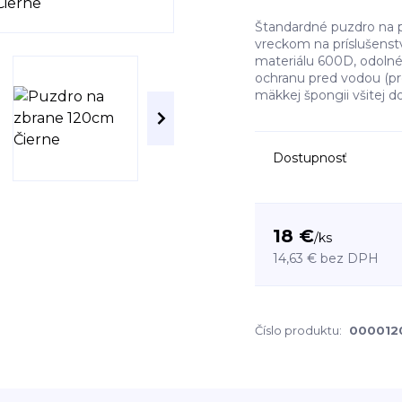
Štandardné puzdro na p
vreckom na príslušenstv
materiálu 600D, odolné
ochranu pred vodou (p
mäkkej špongii všitej do
Dostupnosť
18 €
/
ks
14,63 €
bez DPH
Číslo produktu:
000012