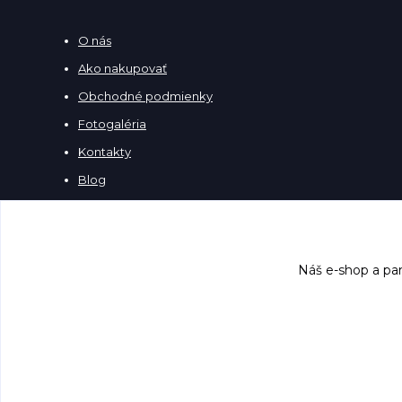
O nás
Ako nakupovať
Obchodné podmienky
Fotogaléria
Kontakty
Blog
Náš e-shop a par