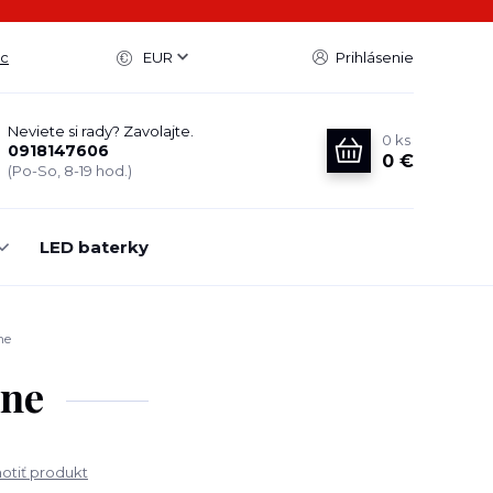
ac
EUR
Prihlásenie
Neviete si rady? Zavolajte.
0
ks
0918147606
0 €
(Po-So, 8-19 hod.)
LED baterky
ne
rne
tiť produkt