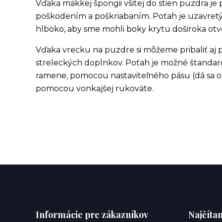
Vďaka mäkkej špongii všitej do stien puzdra j
poškodením a poškriabaním. Poťah je uzavretý
hlboko, aby sme mohli boky krytu doširoka otv
Vďaka vrecku na puzdre si môžeme pribaliť aj p
streleckých doplnkov. Poťah je možné štandard
ramene, pomocou nastaviteľného pásu (dá sa odp
pomocou vonkajšej rukoväte.
Informácie pre zákazníkov
Najčítan