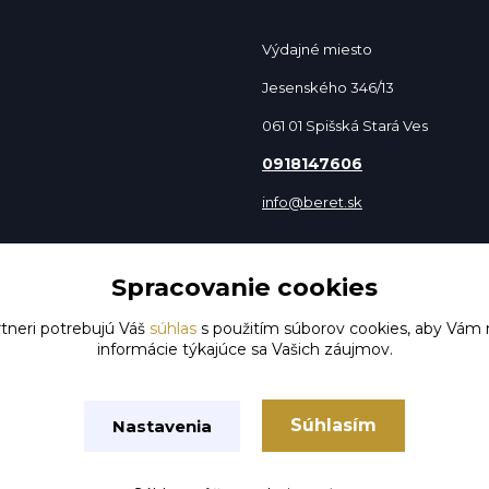
Výdajné miesto
Jesenského 346/13
061 01 Spišská Stará Ves
0918147606
info@beret.sk
Spracovanie cookies
tneri potrebujú Váš
súhlas
s použitím súborov cookies, aby Vám 
informácie týkajúce sa Vašich záujmov.
Súhlasím
Nastavenia
Vytvorené na
Eshop-rychlo.sk