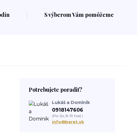
odín
S výberom Vám pomôžeme
Potrebujete poradiť?
Lukáš a Dominik
0918147606
(Po-So, 8-19 hod.)
info@beret.sk