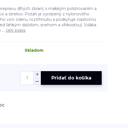
repravu dlhých zbraní, s mäkkým polstrovaním a
o a strelivo. Poťah je vyrobený z nylonového
ho voči oderu, roztrhnutiu a poskytuje čiastočnú
red ľahkým dažďom, snehom a vlhkosťou). Vďaka
 ...
celý popis
Skladom
Pridať do košíka
0C