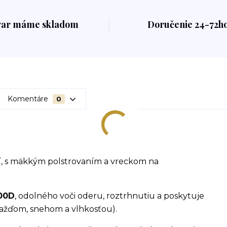
var máme skladom
Doručenie 24-72h
Komentáre
0
, s mäkkým polstrovaním a vreckom na
600D
, odolného voči oderu, roztrhnutiu a poskytuje
ažďom, snehom a vlhkosťou).