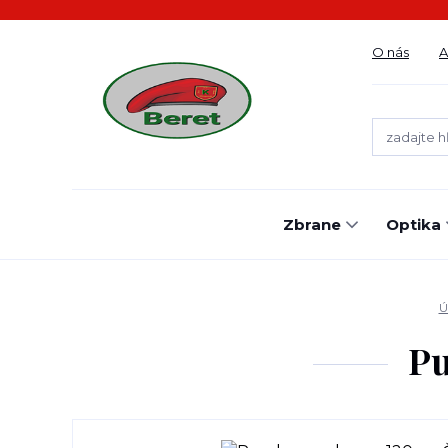
O nás
A
Zbrane
Optika
Ú
Pu