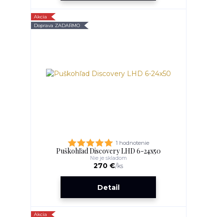
Akcia
Doprava ZADARMO
1 hodnotenie
Puškohľad Discovery LHD 6-24x50
Nie je skladom
270 €
/
ks
Detail
Akcia