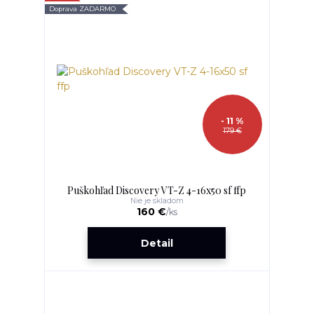
Doprava ZADARMO
- 11 %
179 €
Puškohľad Discovery VT-Z 4-16x50 sf ffp
Nie je skladom
160 €
/
ks
Detail