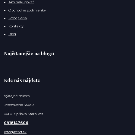
Ako nakupovať
Obchodné podmienky
Fotogaléria
Kontakty
Blog
Najčítanejšie na blogu
Kde nás nájdete
Výdajné miesto
Jesenského 346/13
061 01 Spišská Stará Ves
0918147606
info@beret.sk