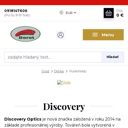
0918147606
0
ks
EUR
0 €
(Po-So, 8-19 hod.)
Menu
Hľadať
Úvod
Optika
Puškohľady
Discovery
Discovery Optics
je nová značka založená v roku 2014 na
základe profesionálnej výroby. Továreň bola vytvorená v