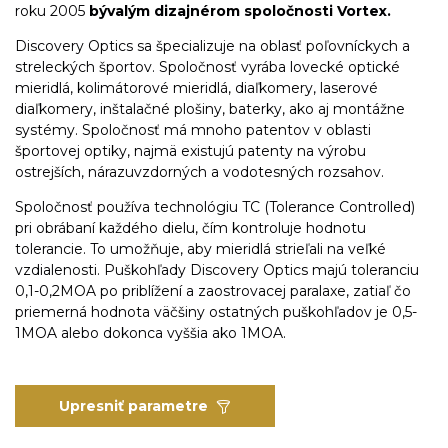
roku 2005
bývalým dizajnérom spoločnosti Vortex.
Discovery Optics sa špecializuje na oblasť poľovníckych a
streleckých športov. Spoločnosť vyrába lovecké optické
mieridlá, kolimátorové mieridlá, diaľkomery, laserové
diaľkomery, inštalačné plošiny, baterky, ako aj montážne
systémy. Spoločnosť má mnoho patentov v oblasti
športovej optiky, najmä existujú patenty na výrobu
ostrejších, nárazuvzdorných a vodotesných rozsahov.
Spoločnosť používa technológiu TC (Tolerance Controlled)
pri obrábaní každého dielu, čím kontroluje hodnotu
tolerancie. To umožňuje, aby mieridlá strieľali na veľké
vzdialenosti. Puškohľady Discovery Optics majú toleranciu
0,1-0,2MOA po priblížení a zaostrovacej paralaxe, zatiaľ čo
priemerná hodnota väčšiny ostatných puškohľadov je 0,5-
1MOA alebo dokonca vyššia ako 1MOA.
Upresniť parametre