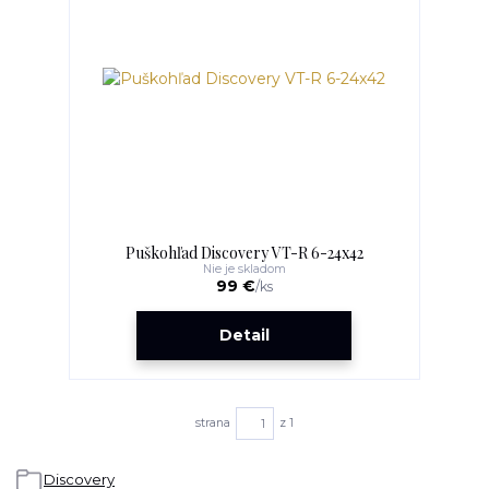
Puškohľad Discovery VT-R 6-24x42
Nie je skladom
99 €
/
ks
Detail
strana
z 1
Discovery