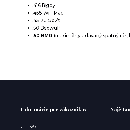
.416 Rigby
.458 Win Mag
.45-70 Gov’t
.50 Beowulf
.50 BMG
(maximálny udávaný spätný ráz, 
Informácie pre zákazníkov
Najčítan
O nás