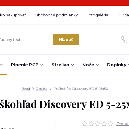
ko nakupovať
Obchodné podmienky
Fotogaléria
Vi
Hľadať
Plnenie PCP
Strelivo
Nože
Doplnky
Úvod
Optika
Puškohľad Discovery ED 5-25x56
škohľad Discovery ED 5-25
Ohodno