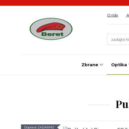
O nás
A
Zbrane
Optika
Pu
Doprava ZADARMO