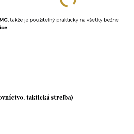
 BMG
, takže je použiteľný prakticky na všetky bežne
ice
.
ovníctvo, taktická streľba)