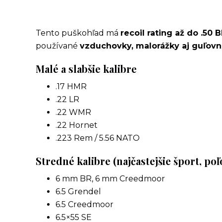
Tento puškohľad má
recoil rating až do .50
používané
vzduchovky, malorážky aj guľovn
Malé a slabšie kalibre
.17 HMR
.22 LR
.22 WMR
.22 Hornet
.223 Rem / 5.56 NATO
Stredné kalibre (najčastejšie šport, poľ
6 mm BR, 6 mm Creedmoor
6.5 Grendel
6.5 Creedmoor
6.5×55 SE