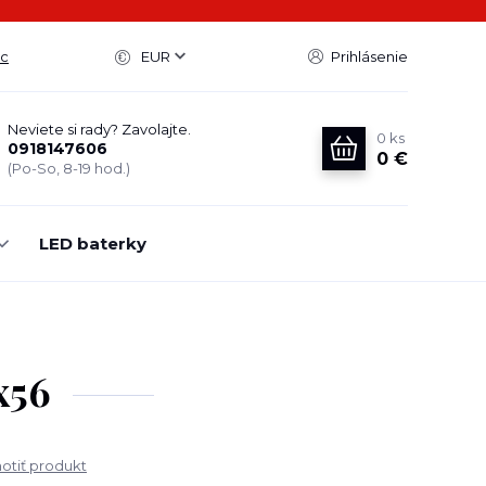
ac
EUR
Prihlásenie
Neviete si rady? Zavolajte.
0
ks
0918147606
0 €
(Po-So, 8-19 hod.)
LED baterky
x56
tiť produkt