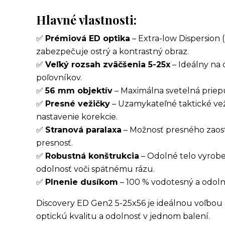
Hlavné vlastnosti:
✅
Prémiová ED optika
– Extra-low Dispersion 
zabezpečuje ostrý a kontrastný obraz.
✅
Veľký rozsah zväčšenia 5-25x
– Ideálny na 
poľovníkov.
✅
56 mm objektív
– Maximálna svetelná priepus
✅
Presné vežičky
– Uzamykateľné taktické vež
nastavenie korekcie.
✅
Stranová paralaxa
– Možnosť presného zaost
presnosť.
✅
Robustná konštrukcia
– Odolné telo vyrobe
odolnosť voči spätnému rázu.
✅
Plnenie dusíkom
– 100 % vodotesný a odoln
Discovery ED Gen2 5-25x56 je ideálnou voľbou 
optickú kvalitu a odolnosť v jednom balení.