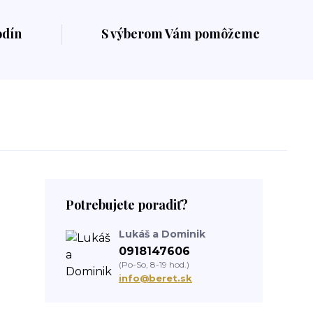
odín
S výberom Vám pomôžeme
Potrebujete poradiť?
Lukáš a Dominik
0918147606
(Po-So, 8-19 hod.)
info@beret.sk