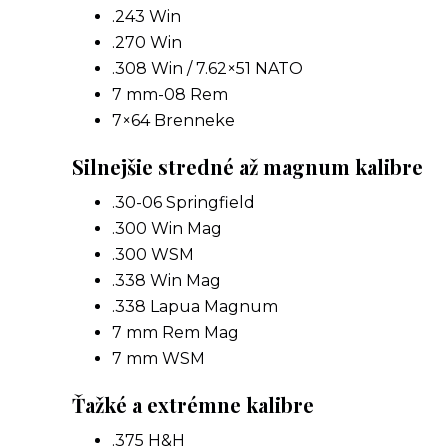
.243 Win
.270 Win
.308 Win / 7.62×51 NATO
7 mm-08 Rem
7×64 Brenneke
Silnejšie stredné až magnum kalibre
.30-06 Springfield
.300 Win Mag
.300 WSM
.338 Win Mag
.338 Lapua Magnum
7 mm Rem Mag
7 mm WSM
Ťažké a extrémne kalibre
.375 H&H