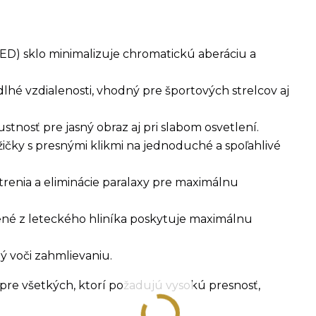
(ED) sklo minimalizuje chromatickú aberáciu a
dlhé vzdialenosti, vhodný pre športových strelcov aj
tnosť pre jasný obraz aj pri slabom osvetlení.
ičky s presnými klikmi na jednoduché a spoľahlivé
renia a eliminácie paralaxy pre maximálnu
né z leteckého hliníka poskytuje maximálnu
ý voči zahmlievaniu.
pre všetkých, ktorí požadujú vysokú presnosť,