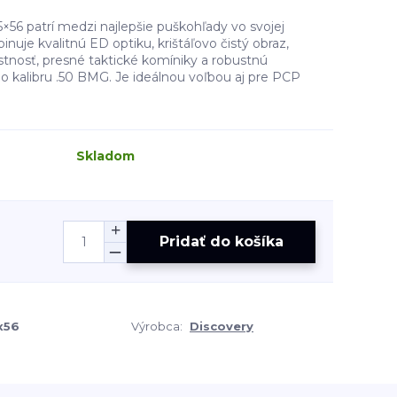
×56 patrí medzi najlepšie puškohľady vo svojej
nuje kvalitnú ED optiku, krištáľovo čistý obraz,
stnosť, presné taktické komíniky a robustnú
o kalibru .50 BMG. Je ideálnou voľbou aj pre PCP
Skladom
Pridať do košíka
x56
Výrobca:
Discovery