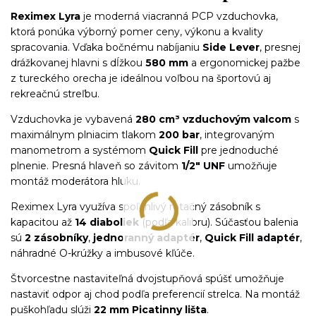
Reximex Lyra
je moderná viacranná PCP vzduchovka,
ktorá ponúka výborný pomer ceny, výkonu a kvality
spracovania. Vďaka bočnému nabíjaniu
Side Lever
, presnej
drážkovanej hlavni s dĺžkou
580 mm
a ergonomickej pažbe
z tureckého orecha je ideálnou voľbou na športovú aj
rekreačnú streľbu.
Vzduchovka je vybavená
280 cm³ vzduchovým valcom
s
maximálnym plniacim tlakom
200 bar
, integrovaným
manometrom a systémom
Quick Fill
pre jednoduché
plnenie. Presná hlaveň so závitom
1/2" UNF
umožňuje
montáž moderátora hluku.
Reximex Lyra využíva spoľahlivý rotačný zásobník s
kapacitou až
14 diaboliek
(podľa kalibru). Súčasťou balenia
sú
2 zásobníky
,
jednoranný adaptér
,
Quick Fill adaptér
,
náhradné O-krúžky a imbusové kľúče.
Štvorcestne nastaviteľná dvojstupňová spúšť umožňuje
nastaviť odpor aj chod podľa preferencií strelca. Na montáž
puškohľadu slúži
22 mm Picatinny lišta
.