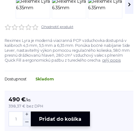
Ohodnotiť produkt
Reximex Lyra je moderná viacranná PCP vzduchovka dostupná v
kalibroch 4,5 mm, 5,5 mm a 6,35 mm. Ponúka bočné nabíjanie Side
Lever, nastaviteľný výkon pomocou regulačného kolieska, 580 mm
presnú drážkovanú hlaveň, 280 cm³ vzduchový valec s plnením
Quick Fill a ergonomickú pažbu z tureckého orecha.
celý popis
Dostupnosť
Skladom
490 €
/
ks
398,37 €
bez DPH
Pridať do košíka