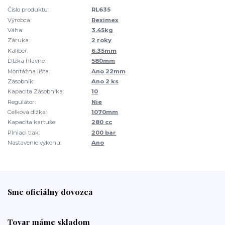
Číslo produktu:
RL635
Výrobca:
Reximex
Váha:
3.45kg
Záruka:
2 roky
Kaliber:
6.35mm
Dlžka hlavne:
580mm
Montážna lišta:
Ano 22mm
Zásobník:
Ano 2 ks
Kapacita Zásobníka:
10
Regulátor:
Nie
Celková dlžka:
1070mm
Kapacita kartuše:
280 cc
Plniaci tlak:
200 bar
Nastavenie výkonu:
Ano
Sme oficiálny dovozca
Tovar máme skladom