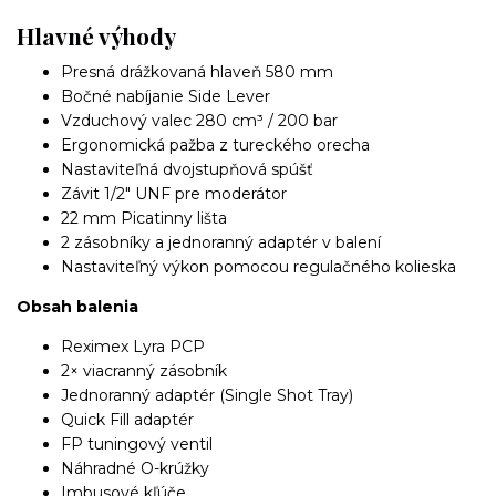
Hlavné výhody
Presná drážkovaná hlaveň 580 mm
Bočné nabíjanie Side Lever
Vzduchový valec 280 cm³ / 200 bar
Ergonomická pažba z tureckého orecha
Nastaviteľná dvojstupňová spúšť
Závit 1/2" UNF pre moderátor
22 mm Picatinny lišta
2 zásobníky a jednoranný adaptér v balení
Nastaviteľný výkon pomocou regulačného kolieska
Obsah balenia
Reximex Lyra PCP
2× viacranný zásobník
Jednoranný adaptér (Single Shot Tray)
Quick Fill adaptér
FP tuningový ventil
Náhradné O-krúžky
Imbusové kľúče