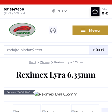
0918147606
0
ks
EUR
0 €
(Po-So, 8-19 hod.)
Menu
Hľadať
Úvod
Zbrane
Reximex Lyra 6.35mm
Reximex Lyra 6.35mm
Doprava ZADARMO