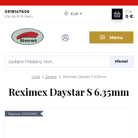
0918147606
0
ks
EUR
0 €
(Po-So, 8-19 hod.)
Menu
Hľadať
Úvod
Zbrane
Reximex Daystar S 6.35mm
Reximex Daystar S 6.35mm
Doprava ZADARMO