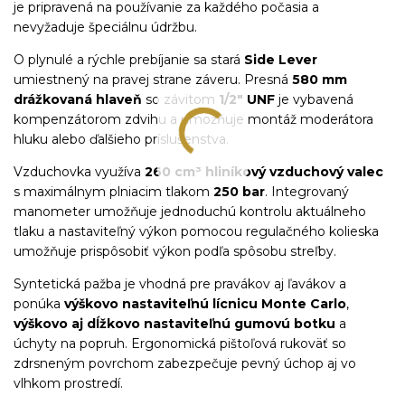
je pripravená na používanie za každého počasia a
nevyžaduje špeciálnu údržbu.
O plynulé a rýchle prebíjanie sa stará
Side Lever
umiestnený na pravej strane záveru. Presná
580 mm
drážkovaná hlaveň
so závitom
1/2" UNF
je vybavená
kompenzátorom zdvihu a umožňuje montáž moderátora
hluku alebo ďalšieho príslušenstva.
Vzduchovka využíva
260 cm³ hliníkový vzduchový valec
s maximálnym plniacim tlakom
250 bar
. Integrovaný
manometer umožňuje jednoduchú kontrolu aktuálneho
tlaku a nastaviteľný výkon pomocou regulačného kolieska
umožňuje prispôsobiť výkon podľa spôsobu streľby.
Syntetická pažba je vhodná pre pravákov aj ľavákov a
ponúka
výškovo nastaviteľnú lícnicu Monte Carlo
,
výškovo aj dĺžkovo nastaviteľnú gumovú botku
a
úchyty na popruh. Ergonomická pištoľová rukoväť so
zdrsneným povrchom zabezpečuje pevný úchop aj vo
vlhkom prostredí.