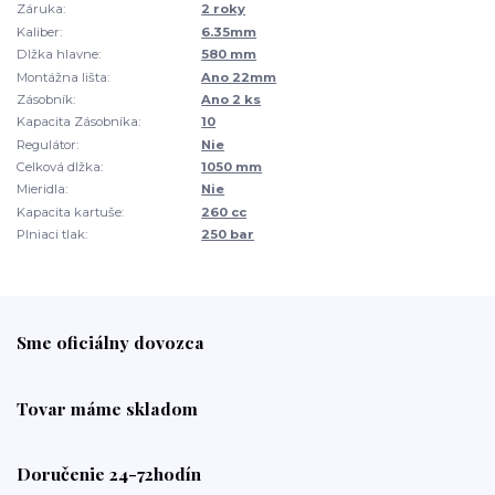
Záruka:
2 roky
Kaliber:
6.35mm
Dlžka hlavne:
580 mm
Montážna lišta:
Ano 22mm
Zásobník:
Ano 2 ks
Kapacita Zásobníka:
10
Regulátor:
Nie
Celková dlžka:
1050 mm
Mieridla:
Nie
Kapacita kartuše:
260 cc
Plniaci tlak:
250 bar
Sme oficiálny dovozca
Tovar máme skladom
Doručenie 24-72hodín