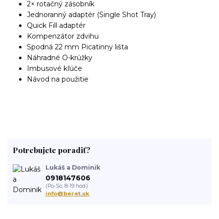
2× rotačný zásobník
Jednoranný adaptér (Single Shot Tray)
Quick Fill adaptér
Kompenzátor zdvihu
Spodná 22 mm Picatinny lišta
Náhradné O-krúžky
Imbusové kľúče
Návod na použitie
Potrebujete poradiť?
Lukáš a Dominik
0918147606
(Po-So, 8-19 hod.)
info@beret.sk