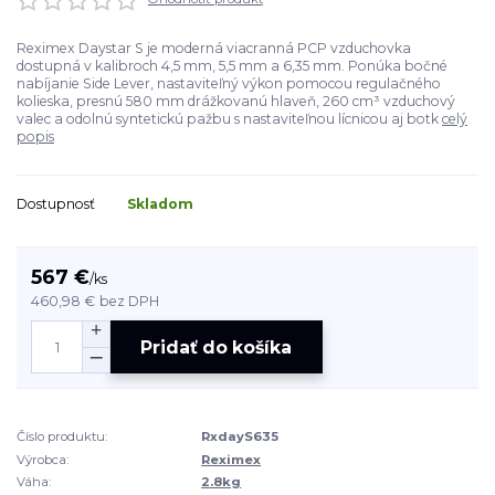
Reximex Daystar S je moderná viacranná PCP vzduchovka
dostupná v kalibroch 4,5 mm, 5,5 mm a 6,35 mm. Ponúka bočné
nabíjanie Side Lever, nastaviteľný výkon pomocou regulačného
kolieska, presnú 580 mm drážkovanú hlaveň, 260 cm³ vzduchový
valec a odolnú syntetickú pažbu s nastaviteľnou lícnicou aj botk
celý
popis
Dostupnosť
Skladom
567 €
/
ks
460,98 €
bez DPH
Pridať do košíka
Číslo produktu:
RxdayS635
Výrobca:
Reximex
Váha:
2.8kg