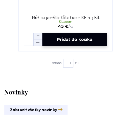
Nôž na prežitie Elite Force EF 703 Kit
Skladom
45 €
/
ks
Pridať do košíka
strana
z 1
Novinky
Zobraziť všetky novinky