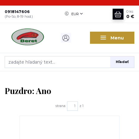
0918147606
0
ks
EUR
0 €
(Po-So, 8-19 hod.)
Menu
Hľadať
Puzdro: Ano
strana
z 1