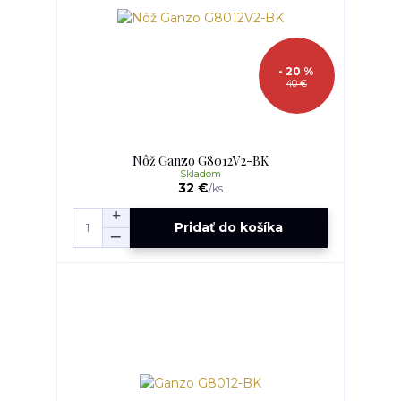
- 20 %
40 €
Nôž Ganzo G8012V2-BK
Skladom
32 €
/
ks
Pridať do košíka