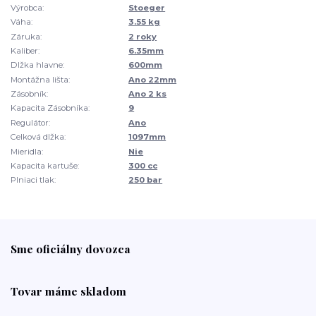
Výrobca:
Stoeger
Váha:
3.55 kg
Záruka:
2 roky
Kaliber:
6.35mm
Dlžka hlavne:
600mm
Montážna lišta:
Ano 22mm
Zásobník:
Ano 2 ks
Kapacita Zásobníka:
9
Regulátor:
Ano
Celková dlžka:
1097mm
Mieridla:
Nie
Kapacita kartuše:
300 cc
Plniaci tlak:
250 bar
Sme oficiálny dovozca
Tovar máme skladom