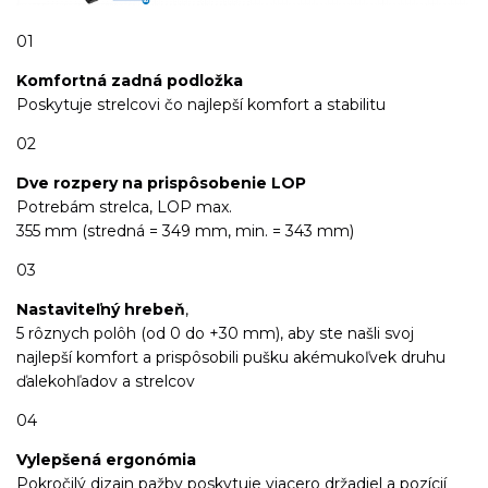
01
Komfortná zadná podložka
Poskytuje strelcovi čo najlepší komfort a stabilitu
02
Dve rozpery na prispôsobenie LOP
Potrebám strelca, LOP max.
355 mm (stredná = 349 mm, min. = 343 mm)
03
Nastaviteľný hrebeň
,
5 rôznych polôh (od 0 do +30 mm), aby ste našli svoj
najlepší komfort a prispôsobili pušku akémukoľvek druhu
ďalekohľadov a strelcov
04
Vylepšená ergonómia
Pokročilý dizajn pažby poskytuje viacero držadiel a pozícií