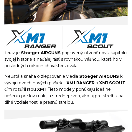
Teraz je
Stoeger AIRGUNS
pripravený otvoriť novú kapitolu
svojej histórie a naďalej rásť s rovnakou vášňou, ktorá ho v
posledných rokoch charakterizovala.
Neustála snaha o zlepšovanie viedla
Stoeger AIRGUNS
k
vývoju dvoch nových pušiek –
XM1 RANGER
a
XM1 SCOUT
,
čím rozšíril radu
XM1
. Tieto modely ponúkajú ideálne
riešenia pre lov malej a strednej zveri, ako aj pre streľbu na
dlhé vzdialenosti a presnú streľbu.