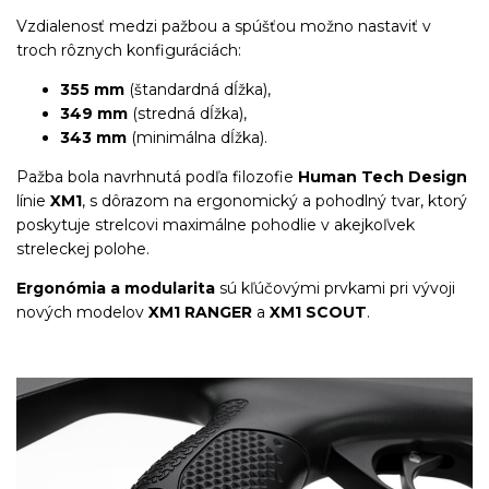
Vzdialenosť medzi pažbou a spúšťou možno nastaviť v
troch rôznych konfiguráciách:
355 mm
(štandardná dĺžka),
349 mm
(stredná dĺžka),
343 mm
(minimálna dĺžka).
Pažba bola navrhnutá podľa filozofie
Human Tech Design
línie
XM1
, s dôrazom na ergonomický a pohodlný tvar, ktorý
poskytuje strelcovi maximálne pohodlie v akejkoľvek
streleckej polohe.
Ergonómia a modularita
sú kľúčovými prvkami pri vývoji
nových modelov
XM1 RANGER
a
XM1 SCOUT
.