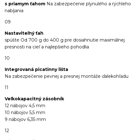
s priamym ťahom
Na zabezpečenie plynulého a rýchleho
nabíjania
09
Nastaviteľný ťah
spúšte Od 700 g do 400 g pre dosiahnutie maximálnej
presnosti na cieľ a najlepšieho pohodlia
10
Integrovaná picatinny lišta
Na zabezpečenie pevnej a presnej montáže ďalekohľadu
11
Veľkokapacitný zásobník
12 nábojov 4,5 mm
10 nábojov 5,5 mm
9 nábojov 6,35 mm
12