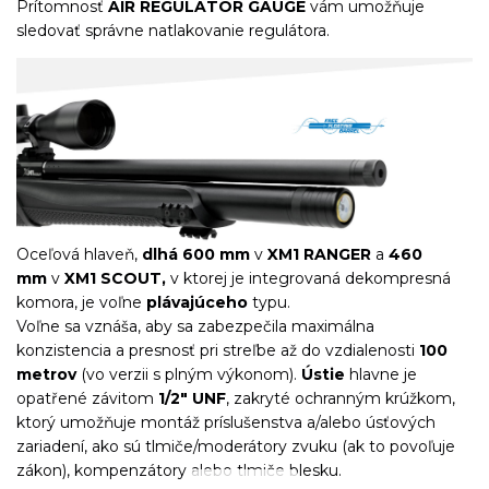
Prítomnosť
AIR REGULATOR GAUGE
vám umožňuje
sledovať správne natlakovanie regulátora.
Oceľová hlaveň,
dlhá 600 mm
v
XM1 RANGER
a
460
mm
v
XM1 SCOUT,
v ktorej je integrovaná dekompresná
komora, je voľne
plávajúceho
typu.
Voľne sa vznáša, aby sa zabezpečila maximálna
konzistencia a presnosť pri streľbe až do vzdialenosti
100
metrov
(vo verzii s plným výkonom).
Ústie
hlavne je
opatřené závitom
1/2" UNF
, zakryté ochranným krúžkom,
ktorý umožňuje montáž príslušenstva a/alebo úsťových
zariadení, ako sú tlmiče/moderátory zvuku (ak to povoľuje
zákon), kompenzátory alebo tlmiče blesku.