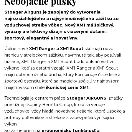
Nebojácne pušky
Stoeger Airguns je zapojený do vytvorenia
najrozsiahlejšieho a najvýnimočnejšieho zážitku zo
vzduchovej streľby vôbec. Nový XM1 má
špičkový,
výrazný a efektívny dizajn s viacerými dušami:
športový, elegantný a inovatívny.
Úplne nové
XM1 Ranger a XM1 Scout
skúmajú novú
hranicu v streleckom zážitku, navrhnuté tak, aby posúvali
hranice, XM1 Ranger a XM1 Scout budú pokračovať vo
výkone, keď sa ostatní vzdajú. XM1 Ranger a XM1 Scout
majú dobrodružného ducha, ktorý kombinuje čisté línie a
športovú esenciu, ktoré sa magicky spájajú v najnovšom
majstrovskom diele
ikonickej série XM1.
Technológia je centrom práce
Stoeger AIRGUNS
, značky
prestížnej skupiny Beretta Group, ktorá sa venuje
vzduchovke, vždy hľadá inovatívne riešenia, ktoré uspokoja
potreby poľovníkov a strelcov a zabezpečia vynikajúci
výkon.
So zameraním na
ergonomickú funkčnosť a