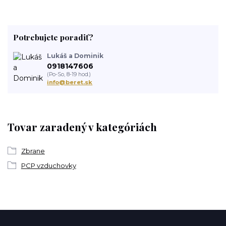
Potrebujete poradiť?
Lukáš a Dominik
0918147606
(Po-So, 8-19 hod.)
info@beret.sk
Tovar zaradený v kategóriách
Zbrane
PCP vzduchovky