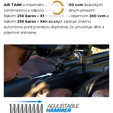
AIR TANK
s maximálnou kapacitou
300 ccm
(kubických
centimetrov) a odporúčaným maximálnym plniacim
tlakom
250 barov
v
XM1 RANGER
a s objemom
200 ccm
a
tlakom
250 barov
v
XM1 SCOUT
zaisťuje značnú
autonómiu pred potrebou doplnenia, čo umožňuje dlhé a
príjemné snímanie.