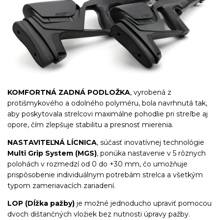
KOMFORTNÁ ZADNÁ PODLOŽKA
, vyrobená z
protišmykového a odolného polyméru, bola navrhnutá tak,
aby poskytovala strelcovi maximálne pohodlie pri streľbe aj
opore, čím zlepšuje stabilitu a presnosť mierenia.
NASTAVITEĽNÁ LÍCNICA
, súčasť inovatívnej technológie
Multi Grip System (MGS)
, ponúka nastavenie v 5 rôznych
polohách v rozmedzí od 0 do +30 mm, čo umožňuje
prispôsobenie individuálnym potrebám strelca a všetkým
typom zameriavacích zariadení.
LOP (Dĺžka pažby)
je možné jednoducho upraviť pomocou
dvoch dištančných vložiek bez nutnosti úpravy pažby.