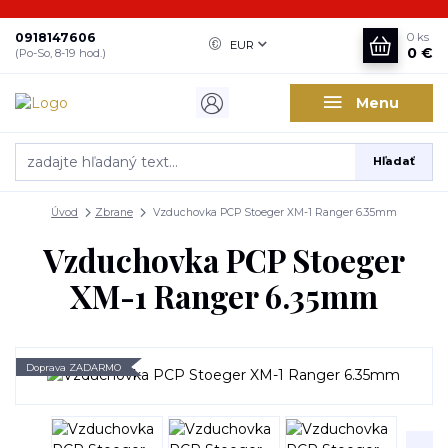
0918147606
0
ks
EUR
0 €
(Po-So, 8-19 hod.)
Menu
Hľadať
Úvod
Zbrane
Vzduchovka PCP Stoeger XM-1 Ranger 6.35mm
Vzduchovka PCP Stoeger
XM-1 Ranger 6.35mm
Doprava ZADARMO