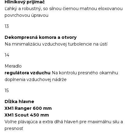
Hliníkový prijímač
Ľahký a robustný, so silnou čiernou matnou eloxovanou
povrchovou úpravou
13
Dekompresná komora a otvory
Na minimalizáciu vzduchovej turbolencie na ústí
14
Meradlo
regulátora vzduchu
Na kontrolu presného okamihu
doplnenia vzduchovej nádrže
15
Dĺžka hlavne
XM1 Ranger 600 mm
XM1 Scout 450 mm
Voľne plávajúca a extra dlhá hlaveň pre maximálnu silu a
presnosť