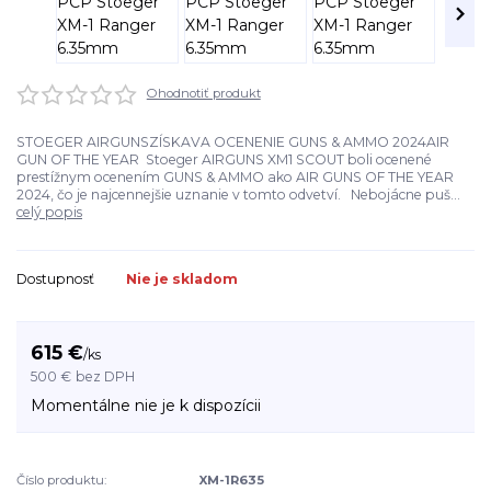
Ohodnotiť produkt
STOEGER AIRGUNSZÍSKAVA OCENENIE GUNS & AMMO 2024AIR
GUN OF THE YEAR Stoeger AIRGUNS XM1 SCOUT boli ocenené
prestížnym ocenením GUNS & AMMO ako AIR GUNS OF THE YEAR
2024, čo je najcennejšie uznanie v tomto odvetví. Nebojácne puš...
celý popis
Dostupnosť
Nie je skladom
615 €
/
ks
500 €
bez DPH
Momentálne nie je k dispozícii
Číslo produktu:
XM-1R635