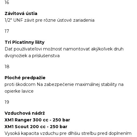
16
Závitová ústia
1/2" UNF závit pre rôzne úsťové zariadenia
17
Tri Picatinny lišty
Dať používateľovi možnosť namontovať akýkoľvek druh
dvojnožiek a príslušenstva
18
Ploché predpažie
proti škodcom Na zabezpečenie maximálnej stability na
opierke lavice
19
Vzduchová nádrž
XM1 Ranger 300 cc - 250 bar
XM1 Scout 200 cc - 250 bar
Vysoká kapacita vzduchu pre dlhšiu streľbu pred doplnením