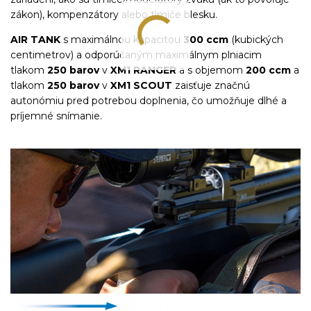
zákon), kompenzátory alebo tlmiče blesku.
AIR TANK
s maximálnou kapacitou
300 ccm
(kubických
centimetrov) a odporúčaným maximálnym plniacim
tlakom
250 barov
v
XM1 RANGER
a s objemom
200 ccm
a
tlakom
250 barov
v
XM1 SCOUT
zaisťuje značnú
autonómiu pred potrebou doplnenia, čo umožňuje dlhé a
príjemné snímanie.