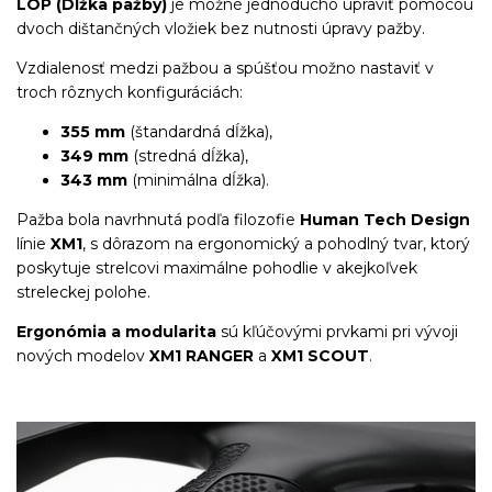
LOP (Dĺžka pažby)
je možné jednoducho upraviť pomocou
dvoch dištančných vložiek bez nutnosti úpravy pažby.
Vzdialenosť medzi pažbou a spúšťou možno nastaviť v
troch rôznych konfiguráciách:
355 mm
(štandardná dĺžka),
349 mm
(stredná dĺžka),
343 mm
(minimálna dĺžka).
Pažba bola navrhnutá podľa filozofie
Human Tech Design
línie
XM1
, s dôrazom na ergonomický a pohodlný tvar, ktorý
poskytuje strelcovi maximálne pohodlie v akejkoľvek
streleckej polohe.
Ergonómia a modularita
sú kľúčovými prvkami pri vývoji
nových modelov
XM1 RANGER
a
XM1 SCOUT
.