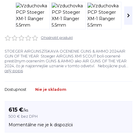
Ohodnotiť produkt
STOEGER AIRGUNSZÍSKAVA OCENENIE GUNS & AMMO 2024AIR
GUN OF THE YEAR Stoeger AIRGUNS XM1 SCOUT boli ocenené
prestížnym ocenením GUNS & AMMO ako AIR GUNS OF THE YEAR
2024, čo je najcennejšie uznanie v tomto odvetví. Nebojácne puš...
celý popis
Dostupnosť
Nie je skladom
615 €
/
ks
500 €
bez DPH
Momentálne nie je k dispozícii