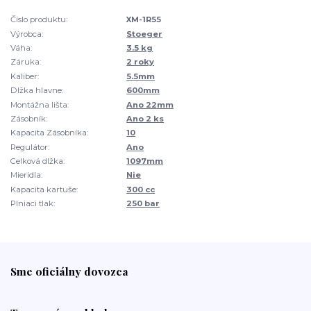
Číslo produktu:
XM-1R55
Výrobca:
Stoeger
Váha:
3.5 kg
Záruka:
2 roky
Kaliber:
5.5mm
Dlžka hlavne:
600mm
Montážna lišta:
Ano 22mm
Zásobník:
Ano 2 ks
Kapacita Zásobníka:
10
Regulátor:
Ano
Celková dlžka:
1097mm
Mieridla:
Nie
Kapacita kartuše:
300 cc
Plniaci tlak:
250 bar
Sme oficiálny dovozca