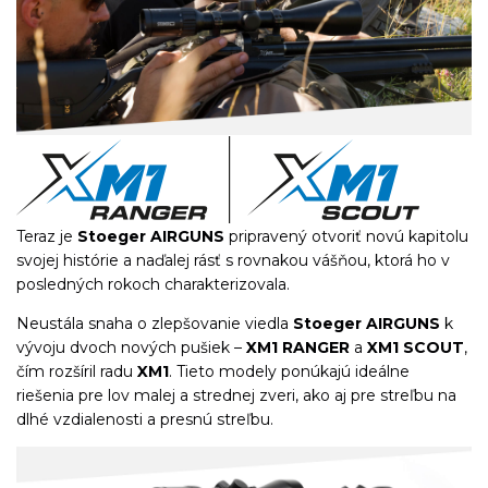
Teraz je
Stoeger AIRGUNS
pripravený otvoriť novú kapitolu
svojej histórie a naďalej rásť s rovnakou vášňou, ktorá ho v
posledných rokoch charakterizovala.
Neustála snaha o zlepšovanie viedla
Stoeger AIRGUNS
k
vývoju dvoch nových pušiek –
XM1 RANGER
a
XM1 SCOUT
,
čím rozšíril radu
XM1
. Tieto modely ponúkajú ideálne
riešenia pre lov malej a strednej zveri, ako aj pre streľbu na
dlhé vzdialenosti a presnú streľbu.