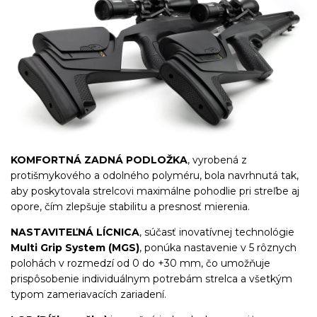
KOMFORTNÁ ZADNÁ PODLOŽKA
, vyrobená z
protišmykového a odolného polyméru, bola navrhnutá tak,
aby poskytovala strelcovi maximálne pohodlie pri streľbe aj
opore, čím zlepšuje stabilitu a presnosť mierenia.
NASTAVITEĽNÁ LÍCNICA
, súčasť inovatívnej technológie
Multi Grip System (MGS)
, ponúka nastavenie v 5 rôznych
polohách v rozmedzí od 0 do +30 mm, čo umožňuje
prispôsobenie individuálnym potrebám strelca a všetkým
typom zameriavacích zariadení.