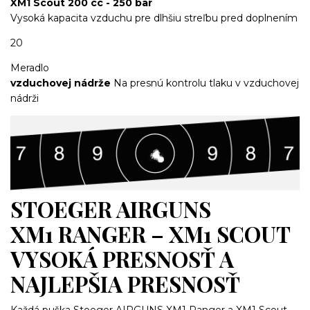
XM1 Scout 200 cc - 250 bar
Vysoká kapacita vzduchu pre dlhšiu streľbu pred doplnením
20
Meradlo
vzduchovej nádrže
Na presnú kontrolu tlaku v vzduchovej
nádrži
STOEGER AIRGUNS
XM1 RANGER – XM1 SCOUT
VYSOKÁ PRESNOSŤ A
NAJLEPŠIA PRESNOSŤ
Každá puška Stoeger AIRGUNS XM1 Ranger a XM1 Scout