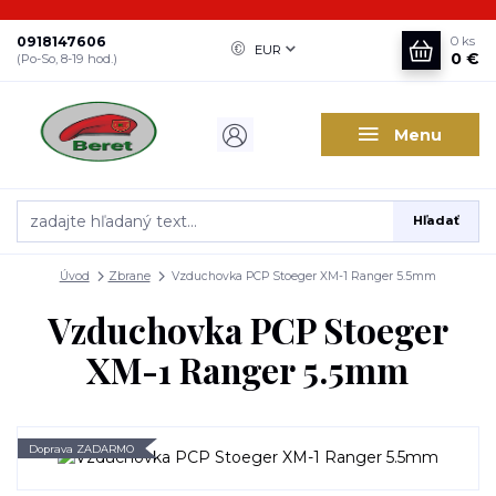
0918147606
0
ks
EUR
0 €
(Po-So, 8-19 hod.)
Menu
Hľadať
Úvod
Zbrane
Vzduchovka PCP Stoeger XM-1 Ranger 5.5mm
Vzduchovka PCP Stoeger
XM-1 Ranger 5.5mm
Doprava ZADARMO