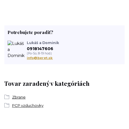
Potrebujete poradiť?
Lukáš a Dominik
0918147606
(Po-So, 8-19 hod.)
info@beret.sk
Tovar zaradený v kategóriách
Zbrane
PCP vzduchovky