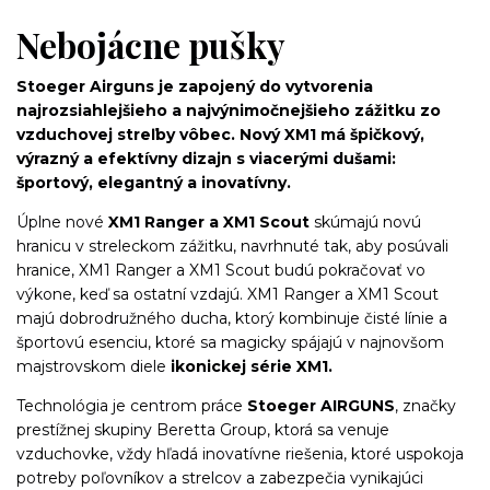
Nebojácne pušky
Stoeger Airguns je zapojený do vytvorenia
najrozsiahlejšieho a najvýnimočnejšieho zážitku zo
vzduchovej streľby vôbec. Nový XM1 má
špičkový,
výrazný a efektívny dizajn s viacerými dušami:
športový, elegantný a inovatívny.
Úplne nové
XM1 Ranger a XM1 Scout
skúmajú novú
hranicu v streleckom zážitku, navrhnuté tak, aby posúvali
hranice, XM1 Ranger a XM1 Scout budú pokračovať vo
výkone, keď sa ostatní vzdajú. XM1 Ranger a XM1 Scout
majú dobrodružného ducha, ktorý kombinuje čisté línie a
športovú esenciu, ktoré sa magicky spájajú v najnovšom
majstrovskom diele
ikonickej série XM1.
Technológia je centrom práce
Stoeger AIRGUNS
, značky
prestížnej skupiny Beretta Group, ktorá sa venuje
vzduchovke, vždy hľadá inovatívne riešenia, ktoré uspokoja
potreby poľovníkov a strelcov a zabezpečia vynikajúci