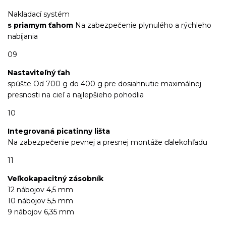
Nakladací systém
s priamym ťahom
Na zabezpečenie plynulého a rýchleho
nabíjania
09
Nastaviteľný ťah
spúšte Od 700 g do 400 g pre dosiahnutie maximálnej
presnosti na cieľ a najlepšieho pohodlia
10
Integrovaná picatinny lišta
Na zabezpečenie pevnej a presnej montáže ďalekohľadu
11
Veľkokapacitný zásobník
12 nábojov 4,5 mm
10 nábojov 5,5 mm
9 nábojov 6,35 mm