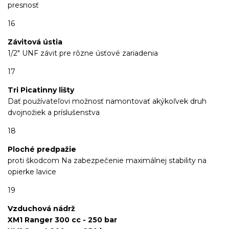
presnosť
16
Závitová ústia
1/2" UNF závit pre rôzne úsťové zariadenia
17
Tri Picatinny lišty
Dať používateľovi možnosť namontovať akýkoľvek druh
dvojnožiek a príslušenstva
18
Ploché predpažie
proti škodcom Na zabezpečenie maximálnej stability na
opierke lavice
19
Vzduchová nádrž
XM1 Ranger 300 cc - 250 bar