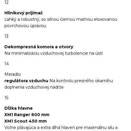
12
Hliníkový prijímač
Ľahký a robustný, so silnou čiernou matnou eloxovanou
povrchovou úpravou
13
Dekompresná komora a otvory
Na minimalizáciu vzduchovej turbolencie na ústí
14
Meradlo
regulátora vzduchu
Na kontrolu presného okamihu
doplnenia vzduchovej nádrže
15
Dĺžka hlavne
XM1 Ranger 600 mm
XM1 Scout 450 mm
Voľne plávajúca a extra dlhá hlaveň pre maximálnu silu a