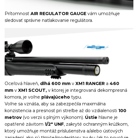
Prítomnosť
AIR REGULATOR GAUGE
vám umožňuje
sledovať správne natlakovanie regulátora.
Oceľová hlaveň,
dlhá 600 mm
v
XM1 RANGER
a
460
mm
v
XM1 SCOUT,
v ktorej je integrovaná dekompresná
komora, je voľne
plávajúceho
typu.
Voľne sa vznáša, aby sa zabezpečila maximálna
konzistencia a presnosť pri streľbe až do vzdialenosti
100
metrov
(vo verzii s plným výkonom).
Ústie
hlavne je
opatřené závitom
1/2" UNF
, zakryté ochranným krúžkom,
ktorý umožňuje montáž príslušenstva a/alebo úsťových
zariadení, ako sú tlmiče/moderátory zvuku (ak to povoľuje