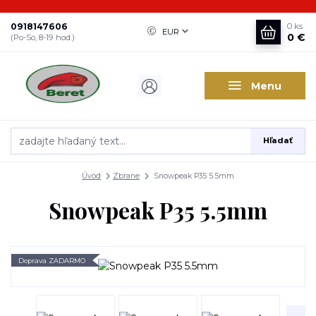
0918147606
0
ks
EUR
0 €
(Po-So, 8-19 hod.)
Menu
Hľadať
Úvod
Zbrane
Snowpeak P35 5.5mm
Snowpeak P35 5.5mm
Doprava ZADARMO