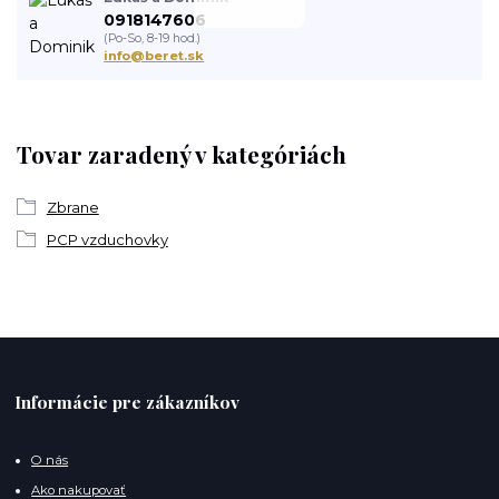
0918147606
(Po-So, 8-19 hod.)
info@beret.sk
Tovar zaradený v kategóriách
Zbrane
PCP vzduchovky
Informácie pre zákazníkov
O nás
Ako nakupovať