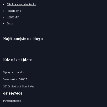
Obchodné podmienky
Fotogaléria
Kontakty
Blog
Najčítanejšie na blogu
Kde nás nájdete
Výdajné miesto
Jesenského 346/13
061 01 Spišská Stará Ves
0918147606
info@beret.sk