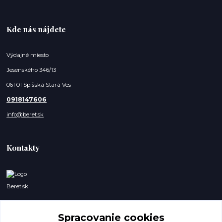
Kde nás nájdete
Výdajné miesto
Jesenského 346/13
061 01 Spišská Stará Ves
0918147606
info@beret.sk
Kontakty
Beret.sk
Lukáš a Dominik
Spracovanie cookies
0918147606