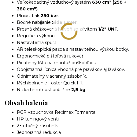
Veľkokapacitný vzduchový systém
630 cm³ (250 +
380 cm³)
.
Plniaci tlak
250 bar
.
Bočné nabíjanie
Side Lever
.
Presná drážkovaná hlaveň so závitom
1/2" UNF
.
Regulácia výkonu.
Nastaviteľná spúšť.
AR teleskopická pažba s nastaviteľnou výškou botky.
Ergonomická pištoľová rukoväť.
Picatinny lišta na montáž puškohľadu.
Obojstranná lícnica vhodná pre pravákov aj ľavákov.
Odnímateľný viacranný zásobník.
Rýchloplnenie Foster Quick Fill.
Nízka hmotnosť približne
2,8 kg
.
Obsah balenia
PCP vzduchovka Reximex Tormenta
HP tuningový ventil
2× otočný zásobník
Jednoranná redukcia