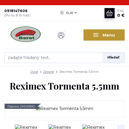
0918147606
0
ks
EUR
0 €
(Po-So, 8-19 hod.)
Menu
Hľadať
Úvod
Zbrane
Reximex Tormenta 5.5mm
Reximex Tormenta 5.5mm
Doprava ZADARMO