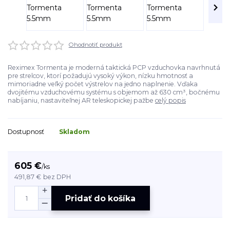
Ohodnotiť produkt
Reximex Tormenta je moderná taktická PCP vzduchovka navrhnutá
pre strelcov, ktorí požadujú vysoký výkon, nízku hmotnosť a
mimoriadne veľký počet výstrelov na jedno naplnenie. Vďaka
dvojitému vzduchovému systému s objemom až 630 cm³, bočnému
nabíjaniu, nastaviteľnej AR teleskopickej pažbe
celý popis
Dostupnosť
Skladom
605 €
/
ks
491,87 €
bez DPH
Pridať do košíka