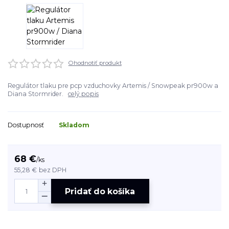
Ohodnotiť produkt
Regulátor tlaku pre pcp vzduchovky Artemis / Snowpeak pr900w a
Diana Stormrider.
celý popis
Dostupnosť
Skladom
68 €
/
ks
55,28 €
bez DPH
Pridať do košíka