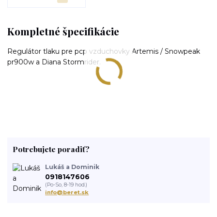
Kompletné špecifikácie
Regulátor tlaku pre pcp vzduchovky Artemis / Snowpeak
pr900w a Diana Stormrider.
Potrebujete poradiť?
Lukáš a Dominik
0918147606
(Po-So, 8-19 hod.)
info@beret.sk