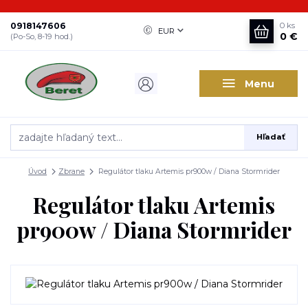
0918147606
0
ks
EUR
0 €
(Po-So, 8-19 hod.)
Menu
Hľadať
Úvod
Zbrane
Regulátor tlaku Artemis pr900w / Diana Stormrider
Regulátor tlaku Artemis
pr900w / Diana Stormrider