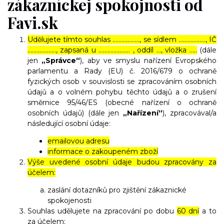
zákazníckej spokojnosti od
Favi.sk
Udělujete tímto souhlas ……………..., se sídlem ………………, IČ
………………., zapsaná u ………………… , oddíl …, vložka …..
(dále
jen
„Správce“
), aby ve smyslu nařízení Evropského
parlamentu a Rady (EU) č. 2016/679 o ochraně
fyzických osob v souvislosti se zpracováním osobních
údajů a o volném pohybu těchto údajů a o zrušení
směrnice 95/46/ES (obecné nařízení o ochraně
osobních údajů) (dále jen
„Nařízení“
), zpracovával/a
následující osobní údaje:
emailovou adresu
informace o zakoupeném zboží
Výše uvedené osobní údaje budou zpracovány za
účelem:
zaslání dotazníků pro zjištění zákaznické
spokojenosti
Souhlas udělujete na zpracování po dobu
60 dní
a to
za účelem: