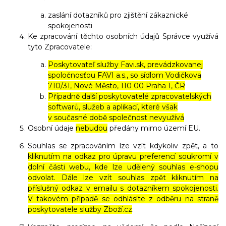
zaslání dotazníků pro zjištění zákaznické
spokojenosti
Ke zpracování těchto osobních údajů Správce využívá
tyto Zpracovatele:
Poskytovateľ služby Favi.sk, prevádzkovanej
spoločnosťou FAVI a.s., so sídlom Vodičkova
710/31, Nové Město, 110 00 Praha 1, ČR
Případně další poskytovatelé zpracovatelských
softwarů, služeb a aplikací, které však
v současné době společnost nevyužívá
Osobní údaje
nebudou
předány mimo území EU.
Souhlas se zpracováním lze vzít kdykoliv zpět, a to
kliknutím na odkaz pro úpravu preferencí soukromí v
dolní části webu, kde lze udělený souhlas e-shopu
odvolat. Dále lze vzít souhlas zpět kliknutím na
příslušný odkaz v emailu s dotazníkem spokojenosti.
V takovém případě se odhlásíte z odběru na straně
poskytovatele služby Zboží.cz
.