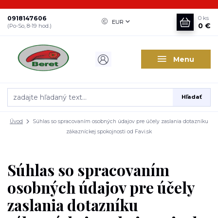
0918147606
0
ks
EUR
0 €
(Po-So, 8-19 hod.)
Menu
Hľadať
Úvod
Súhlas so spracovaním osobných údajov pre účely zaslania dotazníku
zákazníckej spokojnosti od Favi.sk
Súhlas so spracovaním
osobných údajov pre účely
zaslania dotazníku