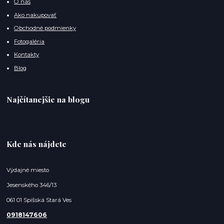
O nás
Ako nakupovať
Obchodné podmienky
Fotogaléria
Kontakty
Blog
Najčítanejšie na blogu
Kde nás nájdete
Výdajné miesto
Jesenského 346/13
061 01 Spišská Stará Ves
0918147606