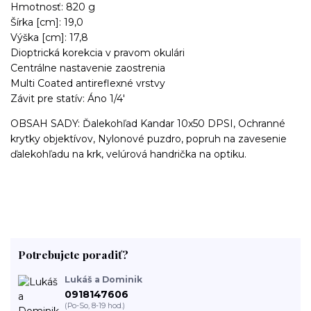
Hmotnosť: 820 g
Šírka [cm]: 19,0
Výška [cm]: 17,8
Dioptrická korekcia v pravom okulári
Centrálne nastavenie zaostrenia
Multi Coated antireflexné vrstvy
Závit pre statív: Áno 1/4'
OBSAH SADY: Ďalekohľad Kandar 10x50 DPSI, Ochranné
krytky objektívov, Nylonové puzdro, popruh na zavesenie
ďalekohľadu na krk, velúrová handrička na optiku.
Potrebujete poradiť?
Lukáš a Dominik
0918147606
(Po-So, 8-19 hod.)