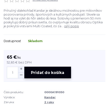
Príručný ďalekohľad Kandar je ideálnou možnosťou pre milovníkov
pozorovania prírody, športových a kultúrnych podujatí. Skvele sa
hodí aj na výlet do hôr alebo do lesa. Šošovky s priemerom 50 mm
poskytujú dobrý prísun svetla, čo ovplyvňuje kvalitu obrazu.Optika
je pokrytá vrstvami Multi Coated, čo za...
celý popis
Dostupnosť
Skladom
65 €
/
ks
52,85 €
bez DPH
Pridať do košíka
Číslo produktu:
0000A191050
Výrobca:
Kandar
Záruka:
2 roky