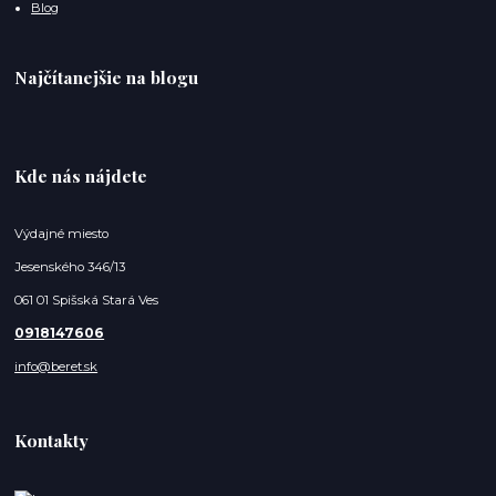
Blog
Najčítanejšie na blogu
Kde nás nájdete
Výdajné miesto
Jesenského 346/13
061 01 Spišská Stará Ves
0918147606
info@beret.sk
Kontakty