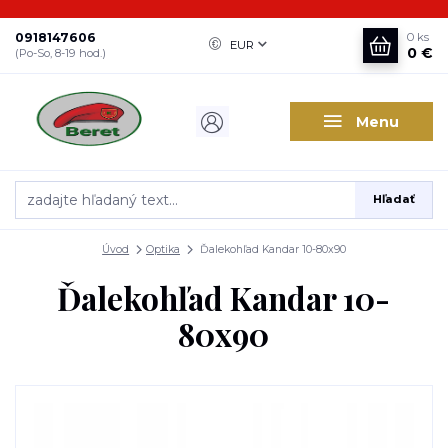
0918147606
0
ks
EUR
0 €
(Po-So, 8-19 hod.)
Menu
Hľadať
Úvod
Optika
Ďalekohľad Kandar 10-80x90
Ďalekohľad Kandar 10-
80x90