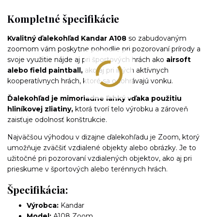
Kompletné špecifikácie
Kvalitný ďalekohľad Kandar A108
so zabudovaným
zoomom vám poskytne pohodlie pri pozorovaní prírody a
svoje využitie nájde aj pri športových hrách ako
airsoft
alebo field paintball,
ako aj pri iných aktívnych
kooperatívnych hrách, ktoré sa odohrávajú vonku.
Ďalekohľad je mimoriadne ľahký vďaka použitiu
hliníkovej zliatiny,
ktorá tvorí telo výrobku a zároveň
zaisťuje odolnosť konštrukcie.
Najväčšou výhodou v dizajne ďalekohľadu je Zoom, ktorý
umožňuje zväčšiť vzdialené objekty alebo obrázky. Je to
užitočné pri pozorovaní vzdialených objektov, ako aj pri
prieskume v športových alebo terénnych hrách.
Špecifikácia:
Výrobca:
Kandar
Model:
A108 Zoom