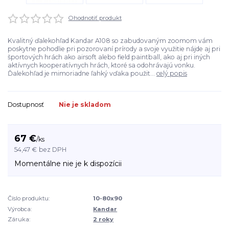
Ohodnotiť produkt
Kvalitný ďalekohľad Kandar A108 so zabudovaným zoomom vám
poskytne pohodlie pri pozorovaní prírody a svoje využitie nájde aj pri
športových hrách ako airsoft alebo field paintball, ako aj pri iných
aktívnych kooperatívnych hrách, ktoré sa odohrávajú vonku.
Ďalekohľad je mimoriadne ľahký vďaka použit...
celý popis
Dostupnosť
Nie je skladom
67 €
/
ks
54,47 €
bez DPH
Momentálne nie je k dispozícii
Číslo produktu:
10-80x90
Výrobca:
Kandar
Záruka:
2 roky