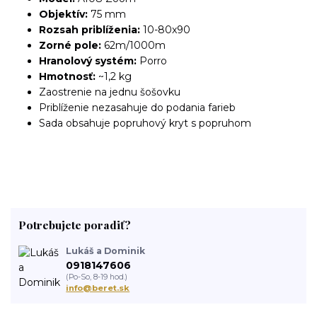
Objektív:
75 mm
Rozsah priblíženia:
10-80x90
Zorné pole:
62m/1000m
Hranolový systém:
Porro
Hmotnosť:
~1,2 kg
Zaostrenie na jednu šošovku
Priblíženie nezasahuje do podania farieb
Sada obsahuje popruhový kryt s popruhom
Potrebujete poradiť?
Lukáš a Dominik
0918147606
(Po-So, 8-19 hod.)
info@beret.sk