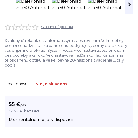
Ohodnotiť produkt
Kvalitný ďalekohľad s automatickým zaostrovaním.Veľmi dobrý
pomer cena-kvalita, za danú cenu poskytuje výborný obraz ktorý
vás príjemne prekvapí.Systém Focus Free nastaví zaostrenie sám
bez potreby akéhokoľvek nastavovania.Ďalekohľad Kandar má
celosklenenú optiku a veľké, pevné 20-násobné zväčšenie ...
celý
popis
Dostupnosť
Nie je skladom
55 €
/
ks
44,72 €
bez DPH
Momentálne nie je k dispozícii