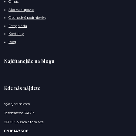
O nás
Ako nakupovať
Obchodné podmienky
Fotogaléria
Kontakty
Blog
Najčítanejšie na blogu
Kde nás nájdete
Výdajné miesto
Jesenského 346/13
061 01 Spišská Stará Ves
0918147606