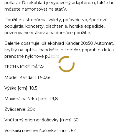
počasia. Ďalekohľad je vybavený adaptérom, takže ho
môžete namontovať na statív.
Použitie: astronómia, výlety, poľovníctvo, športové
podujatia, koncerty, plachtenie, horské expedície,
pozorovanie vtákov a na domáce použitie.
Balenie obsahuje: ďalekohľad Kandar 20x50 Automat,
krytky na optiku, handričku na optiku, popruh na krk a
prenosné nylonové púzdro.
TECHNICKÉ DÁTA:
Model: Kandar LR-038
Výška [cm]: 18,5
Maximálna šírka [cm]: 19,8
Zväčšenie: 20x
Vnútorný priemer šošovky [mm]: 50
Vonkajší priemer šošovky [mm]: 62