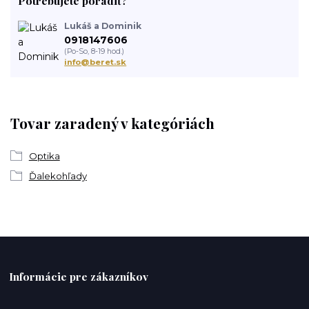
Potrebujete poradiť?
Lukáš a Dominik
0918147606
(Po-So, 8-19 hod.)
info@beret.sk
Tovar zaradený v kategóriách
Optika
Ďalekohľady
Informácie pre zákazníkov