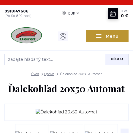
0918147606
0
ks
EUR
0 €
(Po-So, 8-19 hod.)
Menu
Hľadať
Úvod
Optika
Ďalekohľad 20x50 Automat
Ďalekohľad 20x50 Automat