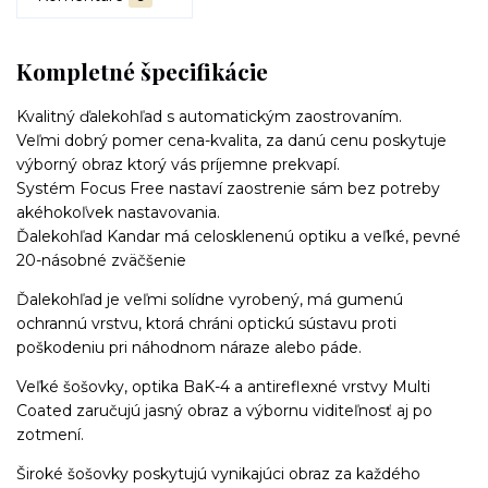
Kompletné špecifikácie
Kvalitný ďalekohľad s automatickým zaostrovaním.
Veľmi dobrý pomer cena-kvalita, za danú cenu poskytuje
výborný obraz ktorý vás príjemne prekvapí.
Systém Focus Free nastaví zaostrenie sám bez potreby
akéhokoľvek nastavovania.
Ďalekohľad Kandar má celosklenenú optiku a veľké, pevné
20-násobné zväčšenie
Ďalekohľad je veľmi solídne vyrobený, má gumenú
ochrannú vrstvu, ktorá chráni optickú sústavu proti
poškodeniu pri náhodnom náraze alebo páde.
Veľké šošovky, optika BaK-4 a antireflexné vrstvy Multi
Coated zaručujú jasný obraz a výbornu viditeľnosť aj po
zotmení.
Široké šošovky poskytujú vynikajúci obraz za každého