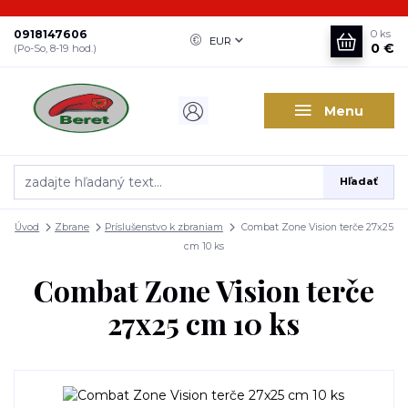
0918147606
0
ks
EUR
0 €
(Po-So, 8-19 hod.)
Menu
Hľadať
Úvod
Zbrane
Príslušenstvo k zbraniam
Combat Zone Vision terče 27x25
cm 10 ks
Combat Zone Vision terče
27x25 cm 10 ks