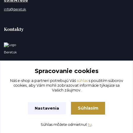
0918147606
info@beret.sk
Kontakty
Beret.sk
Lukáš a Dominik
Spracovanie cookies
0918147606
(Po-So, 8-19 hod.)
Náš e-shop a partneri potrebujú Váš
súhlas
s použitím súborov
cookies, aby Vám mohli zobrazovať informácie týkajúce sa
info@beret.sk
Vašich záujmov.
Súhlasím
Nastavenia
Súhlas môžete odmietnuť
tu
.
Vytvorené na
Eshop-rychlo.sk