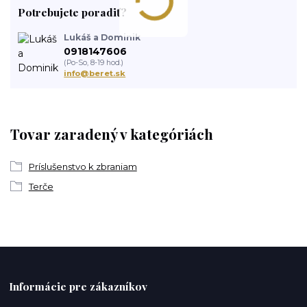
Potrebujete poradiť?
Lukáš a Dominik
0918147606
(Po-So, 8-19 hod.)
info@beret.sk
Tovar zaradený v kategóriách
Príslušenstvo k zbraniam
Terče
Informácie pre zákazníkov