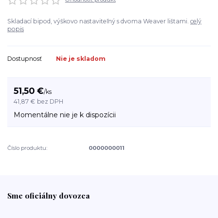
Skladací bipod, výškovo nastaviteľný s dvoma Weaver lištami.
celý
popis
Dostupnosť
Nie je skladom
51,50 €
/
ks
41,87 €
bez DPH
Momentálne nie je k dispozícii
Číslo produktu:
0000000011
Sme oficiálny dovozca