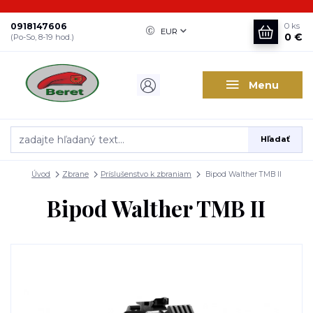
0918147606
0
ks
EUR
0 €
(Po-So, 8-19 hod.)
Menu
Hľadať
Úvod
Zbrane
Príslušenstvo k zbraniam
Bipod Walther TMB II
Bipod Walther TMB II